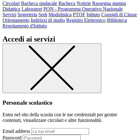
Circolari
Bacheca sindacale
Bacheca
Notizie
Rassegna stampa
Didattica
Laboratori
PON - Programma Operativo Nazionale
Servizi
Segreteria
Sedi
Modulistica
PTOF
Istituto
Consigli di Classe
Orientamento
Indirizzi di studio
Registro Elettronico
Biblioteca
Regolamento d'Istituto
Accedi ai servizi
Personale scolastico
Entra nel sito della scuola con le tue credenziali per gestire
contenuti, visualizzare circolari e altre funzionalità.
Email address
Password