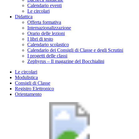
Calendario eventi
Le circolari
Didattica
Offerta formativa
Internazionalizzazione
Orario delle lezioni
I libri di testo
Calendario scolastico
Calendario dei Consigli di Classe e degli Scrutini
I progetti delle classi
Zephyrus – Il magazine del Bocchialini
Le circolari
Modulistica
Consigli di Classe
Registro Elettronico
Orientamento