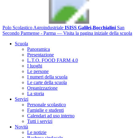
Polo Scolastico Agroindustriale
ISISS Galilei-Bocchialini
San
Secondo Parmense - Parma
— Visita la pagina iniziale della scuola
Scuola
Panoramica
Presentazione
L.T.O. FOOD FARM 4.0
I luoghi
Le persone
I numeri della scuola
Le carte della scuola
Organizzazione
La storia
Servizi
Personale scolastico
Famiglie e studenti
Calendari ad uso interno
Tutti i servizi
Novità
Le notizie
Bacheca sindacale