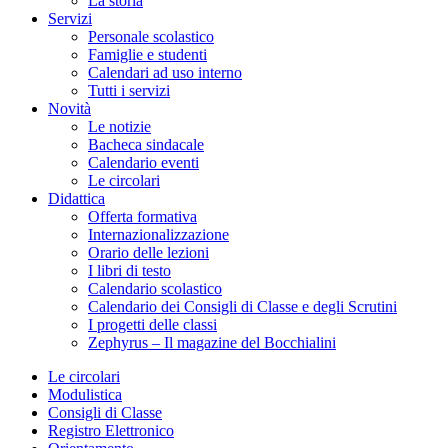
La storia
Servizi
Personale scolastico
Famiglie e studenti
Calendari ad uso interno
Tutti i servizi
Novità
Le notizie
Bacheca sindacale
Calendario eventi
Le circolari
Didattica
Offerta formativa
Internazionalizzazione
Orario delle lezioni
I libri di testo
Calendario scolastico
Calendario dei Consigli di Classe e degli Scrutini
I progetti delle classi
Zephyrus – Il magazine del Bocchialini
Le circolari
Modulistica
Consigli di Classe
Registro Elettronico