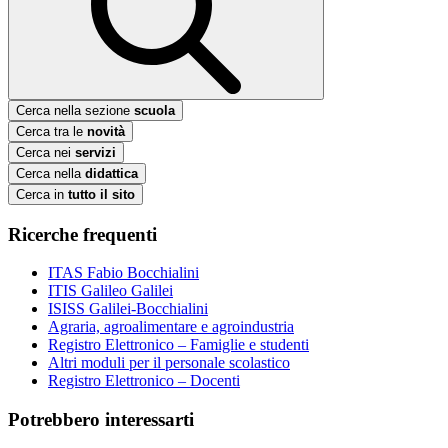
Cerca nella sezione
scuola
Cerca tra le
novità
Cerca nei
servizi
Cerca nella
didattica
Cerca in
tutto il sito
Ricerche frequenti
ITAS Fabio Bocchialini
ITIS Galileo Galilei
ISISS Galilei-Bocchialini
Agraria, agroalimentare e agroindustria
Registro Elettronico – Famiglie e studenti
Altri moduli per il personale scolastico
Registro Elettronico – Docenti
Potrebbero interessarti