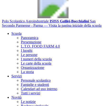
Polo Scolastico Agroindustriale
ISISS Galilei-Bocchialini
San
Secondo Parmense - Parma
— Visita la pagina iniziale della scuola
Scuola
Panoramica
Presentazione
L.T.O. FOOD FARM 4.0
I luoghi
Le persone
I numeri della scuola
Le carte della scuola
Organizzazione
La storia
Servizi
Personale scolastico
Famiglie e studenti
Calendari ad uso interno
Tutti i servizi
Novità
Le notizie
Bacheca sindacale