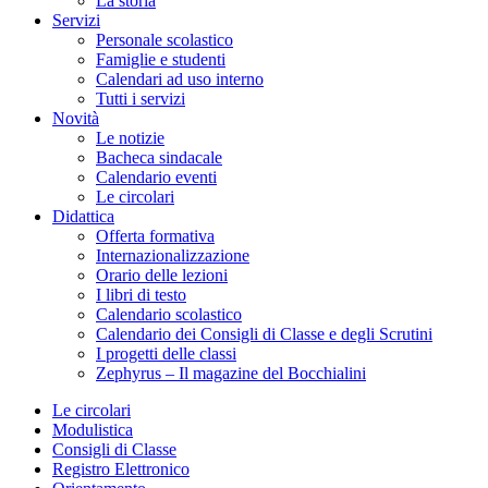
La storia
Servizi
Personale scolastico
Famiglie e studenti
Calendari ad uso interno
Tutti i servizi
Novità
Le notizie
Bacheca sindacale
Calendario eventi
Le circolari
Didattica
Offerta formativa
Internazionalizzazione
Orario delle lezioni
I libri di testo
Calendario scolastico
Calendario dei Consigli di Classe e degli Scrutini
I progetti delle classi
Zephyrus – Il magazine del Bocchialini
Le circolari
Modulistica
Consigli di Classe
Registro Elettronico