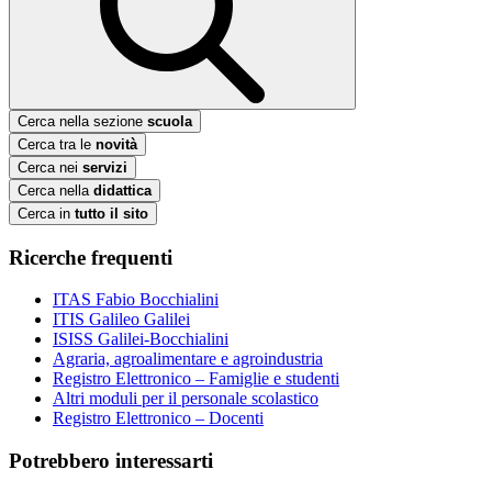
Cerca nella sezione
scuola
Cerca tra le
novità
Cerca nei
servizi
Cerca nella
didattica
Cerca in
tutto il sito
Ricerche frequenti
ITAS Fabio Bocchialini
ITIS Galileo Galilei
ISISS Galilei-Bocchialini
Agraria, agroalimentare e agroindustria
Registro Elettronico – Famiglie e studenti
Altri moduli per il personale scolastico
Registro Elettronico – Docenti
Potrebbero interessarti