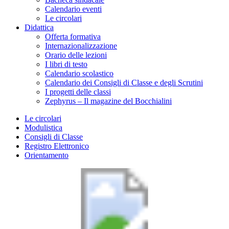
Calendario eventi
Le circolari
Didattica
Offerta formativa
Internazionalizzazione
Orario delle lezioni
I libri di testo
Calendario scolastico
Calendario dei Consigli di Classe e degli Scrutini
I progetti delle classi
Zephyrus – Il magazine del Bocchialini
Le circolari
Modulistica
Consigli di Classe
Registro Elettronico
Orientamento