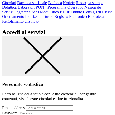
Circolari
Bacheca sindacale
Bacheca
Notizie
Rassegna stampa
Didattica
Laboratori
PON - Programma Operativo Nazionale
Servizi
Segreteria
Sedi
Modulistica
PTOF
Istituto
Consigli di Classe
Orientamento
Indirizzi di studio
Registro Elettronico
Biblioteca
Regolamento d'Istituto
Accedi ai servizi
Personale scolastico
Entra nel sito della scuola con le tue credenziali per gestire
contenuti, visualizzare circolari e altre funzionalità.
Email address
Password