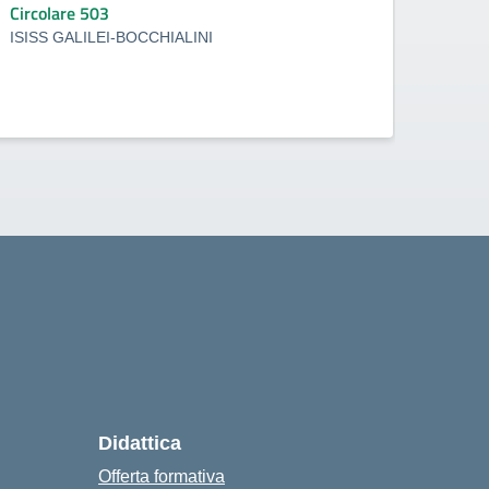
indi
Circolare 503
Circo
ISISS GALILEI-BOCCHIALINI
ISISS
Didattica
Offerta formativa