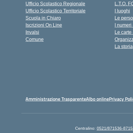
Ufficio Scolastico Regionale
L.T.O. 
Ufficio Scolastico Territoriale
I luoghi
Scuola in Chiaro
Le pers
Iscrizioni On Line
I numeri
Invalsi
Le carte
Comune
Organiz
La storia
Amministrazione Trasparente
Albo online
Privacy Poli
Centralino:
0521/871536-8715