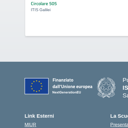
Circolare 505
ITIS Galilei
P
I
S
— 
Link Esterni
La Scu
MIUR
Present