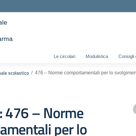
ale
arma
ella scuola
Le circolari
Modulistica
Consigli
ale scolastico
476 – Norme comportamentali per lo svolgiment
o: 476 – Norme
amentali per lo