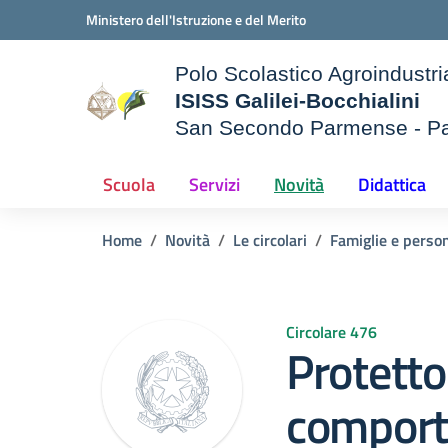
Vai ai contenuti
Vai al menu di navigazione
Vai al footer
Ministero dell'Istruzione e del Merito
Polo Scolastico Agroindustri
ISISS Galilei-Bocchialini
San Secondo Parmense - P
— Visita la pagina iniziale d
e della scuola
Scuola
Servizi
Novità
Didattica
Home
Novità
Le circolari
Famiglie e person
Circolare 476
Protett
comport