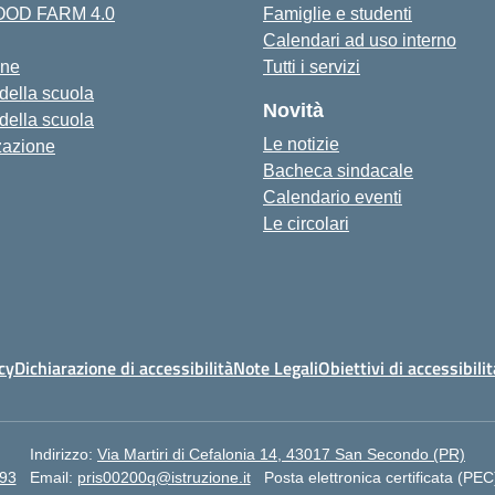
FOOD FARM 4.0
Famiglie e studenti
Calendari ad uso interno
one
Tutti i servizi
 della scuola
Novità
 della scuola
Le notizie
zazione
Bacheca sindacale
Calendario eventi
Le circolari
cy
Dichiarazione di accessibilità
Note Legali
Obiettivi di accessibilit
Indirizzo:
Via Martiri di Cefalonia 14, 43017 San Secondo (PR)
93
Email:
pris00200q@istruzione.it
Posta elettronica certificata (PEC