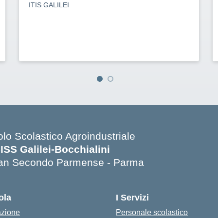
ITIS GALILEI
olo Scolastico Agroindustriale
SISS Galilei-Bocchialini
an Secondo Parmense - Parma
Visita la pagina iniziale della scuola
ola
I Servizi
azione
Personale scolastico