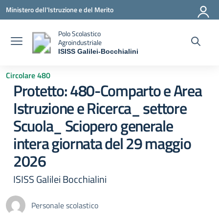
Vai ai contenuti
Vai al menu di navigazione
Vai al footer
Ministero dell'Istruzione e del Merito
Polo Scolastico
Agroindustriale
ISISS Galilei-Bocchialini
— Visita la pagina iniziale della scuola
Circolare 480
Protetto: 480-Comparto e Area
Istruzione e Ricerca_ settore
Scuola_ Sciopero generale
intera giornata del 29 maggio
2026
ISISS Galilei Bocchialini
Personale scolastico