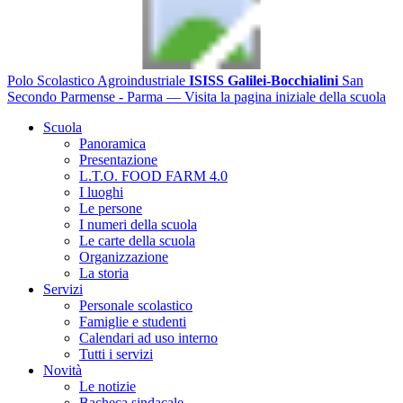
Polo Scolastico Agroindustriale
ISISS Galilei-Bocchialini
San
Secondo Parmense - Parma
— Visita la pagina iniziale della scuola
Scuola
Panoramica
Presentazione
L.T.O. FOOD FARM 4.0
I luoghi
Le persone
I numeri della scuola
Le carte della scuola
Organizzazione
La storia
Servizi
Personale scolastico
Famiglie e studenti
Calendari ad uso interno
Tutti i servizi
Novità
Le notizie
Bacheca sindacale