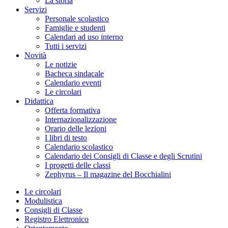
La storia
Servizi
Personale scolastico
Famiglie e studenti
Calendari ad uso interno
Tutti i servizi
Novità
Le notizie
Bacheca sindacale
Calendario eventi
Le circolari
Didattica
Offerta formativa
Internazionalizzazione
Orario delle lezioni
I libri di testo
Calendario scolastico
Calendario dei Consigli di Classe e degli Scrutini
I progetti delle classi
Zephyrus – Il magazine del Bocchialini
Le circolari
Modulistica
Consigli di Classe
Registro Elettronico