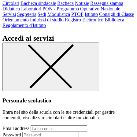
Circolari
Bacheca sindacale
Bacheca
Notizie
Rassegna stampa
Didattica
Laboratori
PON - Programma Operativo Nazionale
Servizi
Segreteria
Sedi
Modulistica
PTOF
Istituto
Consigli di Classe
Orientamento
Indirizzi di studio
Registro Elettronico
Biblioteca
Regolamento d'Istituto
Accedi ai servizi
Personale scolastico
Entra nel sito della scuola con le tue credenziali per gestire
contenuti, visualizzare circolari e altre funzionalità.
Email address
Password