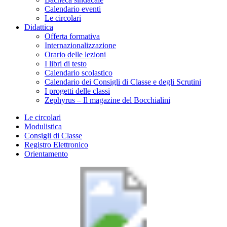
Calendario eventi
Le circolari
Didattica
Offerta formativa
Internazionalizzazione
Orario delle lezioni
I libri di testo
Calendario scolastico
Calendario dei Consigli di Classe e degli Scrutini
I progetti delle classi
Zephyrus – Il magazine del Bocchialini
Le circolari
Modulistica
Consigli di Classe
Registro Elettronico
Orientamento