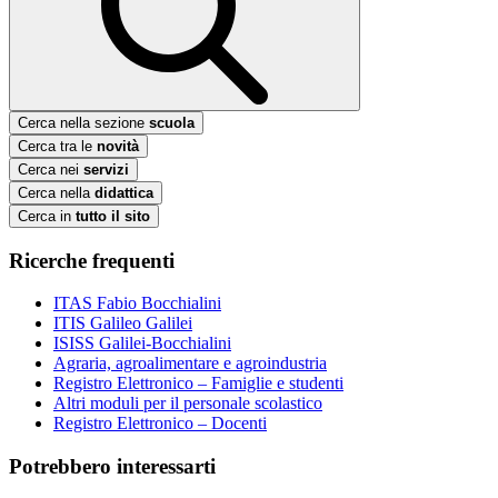
Cerca nella sezione
scuola
Cerca tra le
novità
Cerca nei
servizi
Cerca nella
didattica
Cerca in
tutto il sito
Ricerche frequenti
ITAS Fabio Bocchialini
ITIS Galileo Galilei
ISISS Galilei-Bocchialini
Agraria, agroalimentare e agroindustria
Registro Elettronico – Famiglie e studenti
Altri moduli per il personale scolastico
Registro Elettronico – Docenti
Potrebbero interessarti