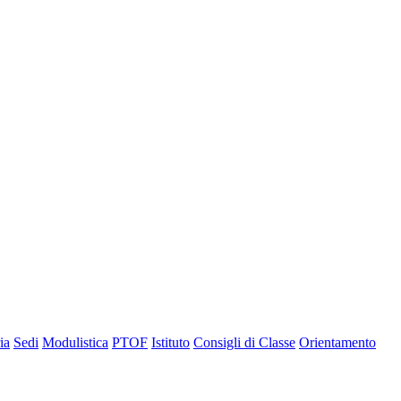
ia
Sedi
Modulistica
PTOF
Istituto
Consigli di Classe
Orientamento