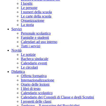
I luoghi
Le persone
I numeri della scuola
Le carte della scuola
Organizzazione
La storia
Servizi
Personale scolastico
Famiglie e studenti
Calendari ad uso interno
Tutti i servizi
Novità
Le notizie
Bacheca sindacale
Calendario eventi
Le circolari
Didattica
Offerta formativa
Internazionalizzazione
Orario delle lezioni
I libri di testo
Calendario scolastico
Calendario dei Consigli di Classe e degli Scrutini
I progetti delle classi
Zephyrus – Il magazine del Bocchialini