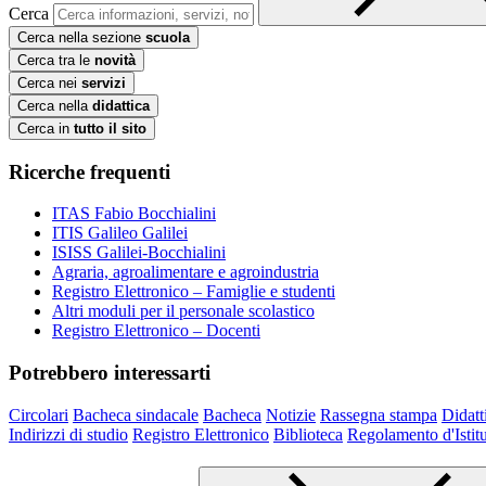
Cerca
Cerca nella sezione
scuola
Cerca tra le
novità
Cerca nei
servizi
Cerca nella
didattica
Cerca in
tutto il sito
Ricerche frequenti
ITAS Fabio Bocchialini
ITIS Galileo Galilei
ISISS Galilei-Bocchialini
Agraria, agroalimentare e agroindustria
Registro Elettronico – Famiglie e studenti
Altri moduli per il personale scolastico
Registro Elettronico – Docenti
Potrebbero interessarti
Circolari
Bacheca sindacale
Bacheca
Notizie
Rassegna stampa
Didatt
Indirizzi di studio
Registro Elettronico
Biblioteca
Regolamento d'Istit