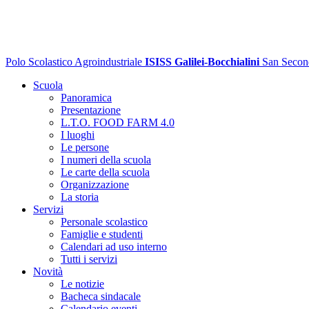
Polo Scolastico Agroindustriale
ISISS Galilei-Bocchialini
San Secon
Scuola
Panoramica
Presentazione
L.T.O. FOOD FARM 4.0
I luoghi
Le persone
I numeri della scuola
Le carte della scuola
Organizzazione
La storia
Servizi
Personale scolastico
Famiglie e studenti
Calendari ad uso interno
Tutti i servizi
Novità
Le notizie
Bacheca sindacale
Calendario eventi