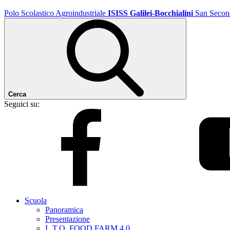
Polo Scolastico Agroindustriale
ISISS Galilei-Bocchialini
San Secon
Cerca
Seguici su:
Scuola
Panoramica
Presentazione
L.T.O. FOOD FARM 4.0