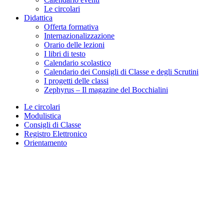
Le circolari
Didattica
Offerta formativa
Internazionalizzazione
Orario delle lezioni
I libri di testo
Calendario scolastico
Calendario dei Consigli di Classe e degli Scrutini
I progetti delle classi
Zephyrus – Il magazine del Bocchialini
Le circolari
Modulistica
Consigli di Classe
Registro Elettronico
Orientamento