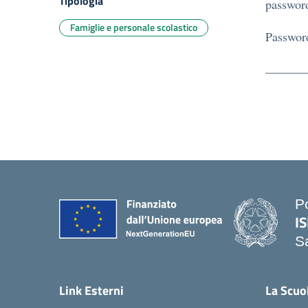
Tipologia
password
Famiglie e personale scolastico
Passwor
P
IS
S
— 
Link Esterni
La Scuo