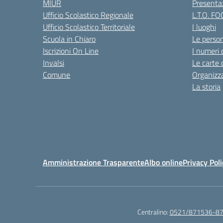
MIUR
Presenta
Ufficio Scolastico Regionale
L.T.O. F
Ufficio Scolastico Territoriale
I luoghi
Scuola in Chiaro
Le perso
Iscrizioni On Line
I numeri 
Invalsi
Le carte 
Comune
Organizz
La storia
Amministrazione Trasparente
Albo online
Privacy Poli
Centralino:
0521/871536-8