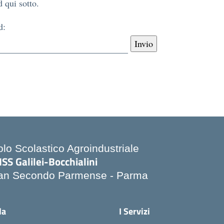
 qui sotto.
d:
olo Scolastico Agroindustriale
ISS Galilei-Bocchialini
an Secondo Parmense - Parma
Visita la pagina iniziale della scuola
la
I Servizi