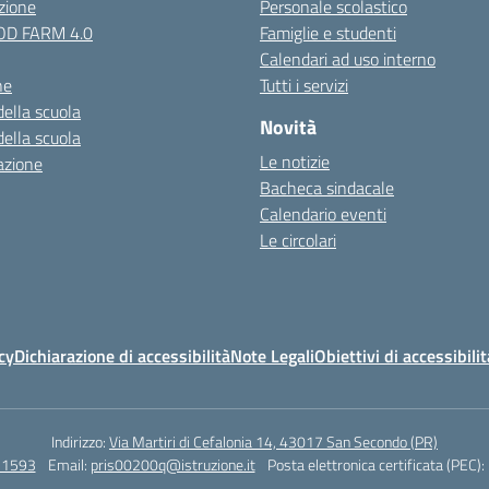
zione
Personale scolastico
OOD FARM 4.0
Famiglie e studenti
Calendari ad uso interno
ne
Tutti i servizi
della scuola
Novità
della scuola
Le notizie
azione
Bacheca sindacale
Calendario eventi
Le circolari
cy
Dichiarazione di accessibilità
Note Legali
Obiettivi di accessibilit
Indirizzo:
Via Martiri di Cefalonia 14, 43017 San Secondo (PR)
71593
Email:
pris00200q@istruzione.it
Posta elettronica certificata (PEC):