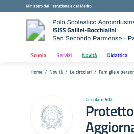
Vai ai contenuti
Vai al menu di navigazione
Vai al footer
Ministero dell'Istruzione e del Merito
Polo Scolastico Agroindustri
ISISS Galilei-Bocchialini
San Secondo Parmense - P
e della scuola
— Visita la pagina iniziale d
Scuola
Servizi
Novità
Didattica
Home
Novità
Le circolari
Famiglie e person
Circolare 502
Protetto
Aggiorn