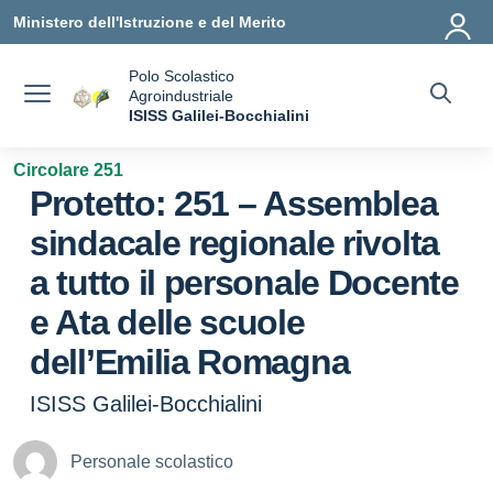
Vai ai contenuti
Vai al menu di navigazione
Vai al footer
Ministero dell'Istruzione e del Merito
Polo Scolastico
Agroindustriale
a
ISISS Galilei-Bocchialini
— Visita la pagina iniziale della scuola
Circolare 251
Protetto: 251 – Assemblea
sindacale regionale rivolta
a tutto il personale Docente
e Ata delle scuole
dell’Emilia Romagna
ISISS Galilei-Bocchialini
Personale scolastico