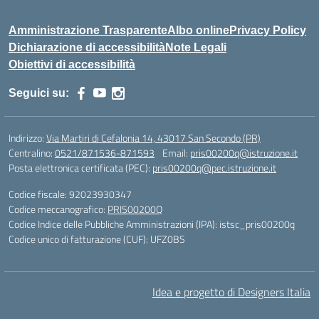
Amministrazione Trasparente
Albo online
Privacy Policy
Dichiarazione di accessibilità
Note Legali
Obiettivi di accessibilità
Seguici su:
Indirizzo:
Via Martiri di Cefalonia 14, 43017 San Secondo (PR)
Centralino:
0521/871536-871593
Email:
pris00200q@istruzione.it
Posta elettronica certificata (PEC):
pris00200q@pec.istruzione.it
Codice fiscale: 92023930347
Codice meccanografico:
PRIS00200Q
Codice Indice delle Pubbliche Amministrazioni (IPA): istsc_pris00200q
Codice unico di fatturazione (CUF): UFZ0BS
Idea e progetto di Designers Italia