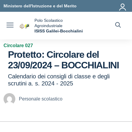
Vai ai contenuti
Vai al menu di navigazione
Vai al footer
Ministero dell'Istruzione e del Merito
Polo Scolastico
Agroindustriale
a
ISISS Galilei-Bocchialini
— Visita la pagina iniziale della scuola
Circolare 027
Protetto: Circolare del
23/09/2024 – BOCCHIALINI
Calendario dei consigli di classe e degli
scrutini a. s. 2024 - 2025
Personale scolastico