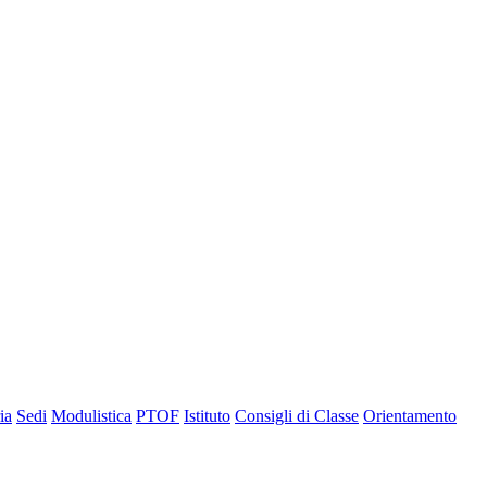
ia
Sedi
Modulistica
PTOF
Istituto
Consigli di Classe
Orientamento