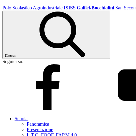
Polo Scolastico Agroindustriale
ISISS Galilei-Bocchialini
San Secon
Cerca
Seguici su:
Scuola
Panoramica
Presentazione
L.T.O. FOOD FARM 4.0