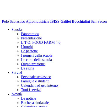
Polo Scolastico Agroindustriale
ISISS Galilei-Bocchialini
San Secon
Scuola
Panoramica
Presentazione
L.T.O. FOOD FARM 4.0
I luoghi
Le persone
I numeri della scuola
Le carte della scuola
Organizzazione
La storia
Servizi
Personale scolastico
Famiglie e studenti
Calendari ad uso interno
Tutti i servizi
Novità
Le notizie
Bacheca sindacale
Calendario eventi