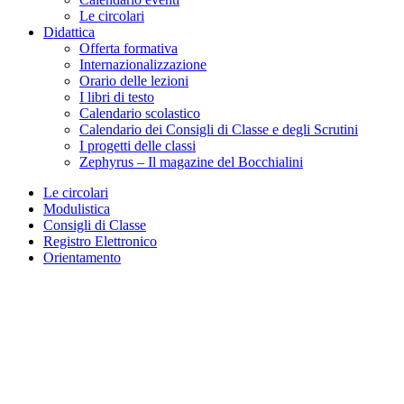
Le circolari
Didattica
Offerta formativa
Internazionalizzazione
Orario delle lezioni
I libri di testo
Calendario scolastico
Calendario dei Consigli di Classe e degli Scrutini
I progetti delle classi
Zephyrus – Il magazine del Bocchialini
Le circolari
Modulistica
Consigli di Classe
Registro Elettronico
Orientamento