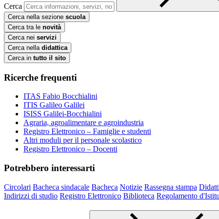
Cerca
Cerca nella sezione
scuola
Cerca tra le
novità
Cerca nei
servizi
Cerca nella
didattica
Cerca in
tutto il sito
Ricerche frequenti
ITAS Fabio Bocchialini
ITIS Galileo Galilei
ISISS Galilei-Bocchialini
Agraria, agroalimentare e agroindustria
Registro Elettronico – Famiglie e studenti
Altri moduli per il personale scolastico
Registro Elettronico – Docenti
Potrebbero interessarti
Circolari
Bacheca sindacale
Bacheca
Notizie
Rassegna stampa
Didatt
Indirizzi di studio
Registro Elettronico
Biblioteca
Regolamento d'Istit