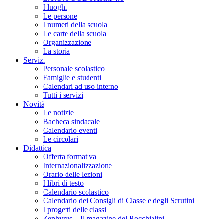
I luoghi
Le persone
I numeri della scuola
Le carte della scuola
Organizzazione
La storia
Servizi
Personale scolastico
Famiglie e studenti
Calendari ad uso interno
Tutti i servizi
Novità
Le notizie
Bacheca sindacale
Calendario eventi
Le circolari
Didattica
Offerta formativa
Internazionalizzazione
Orario delle lezioni
I libri di testo
Calendario scolastico
Calendario dei Consigli di Classe e degli Scrutini
I progetti delle classi
Zephyrus – Il magazine del Bocchialini