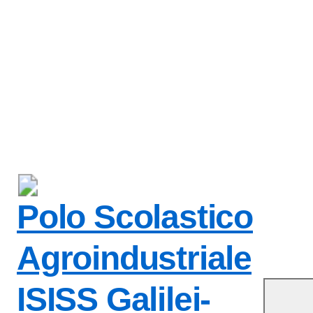
a iniziale della scuol
Polo Scolastico
Agroindustriale
ISISS Galilei-