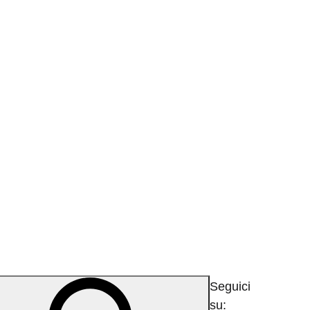
a
Seguici
su: