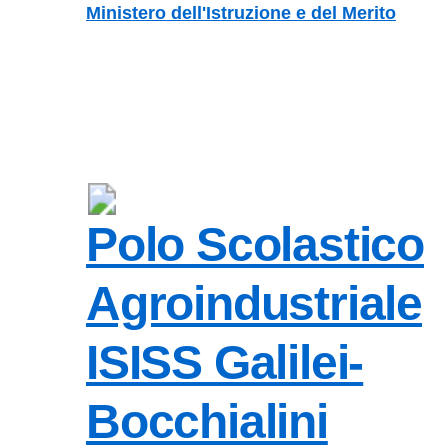
Vai ai contenuti
Vai al menu di navigazione
Vai al footer
Ministero dell'Istruzione e del Merito
Polo Scolastico
Agroindustriale
ISISS Galilei-
Bocchialini