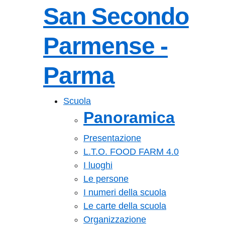
San Secondo
Parmense -
Parma
— Visita la pagin
Scuola
Panoramica
Presentazione
L.T.O. FOOD FARM 4.0
I luoghi
Le persone
I numeri della scuola
Le carte della scuola
Organizzazione