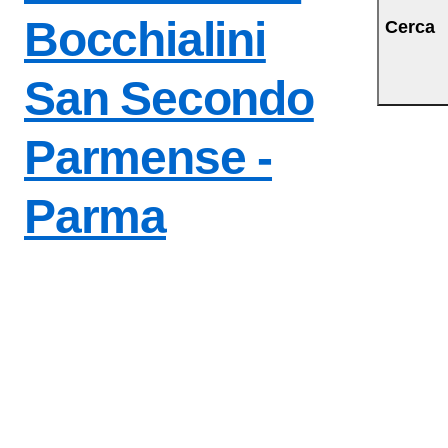
Bocchialini
Cerca
San Secondo
Parmense -
Parma
— Visita la pagina i