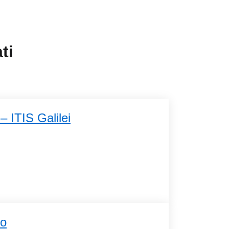
ti
– ITIS Galilei
ro