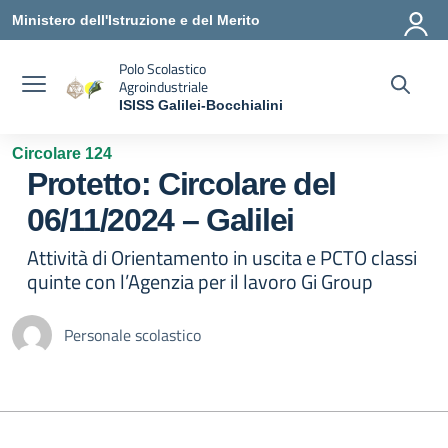
Vai ai contenuti
Vai al menu di navigazione
Vai al footer
Ministero dell'Istruzione e del Merito
Polo Scolastico
Agroindustriale
ISISS Galilei-Bocchialini
— Visita la pagina iniziale della scuola
Circolare 124
Protetto: Circolare del
06/11/2024 – Galilei
Attività di Orientamento in uscita e PCTO classi
quinte con l’Agenzia per il lavoro Gi Group
Personale scolastico