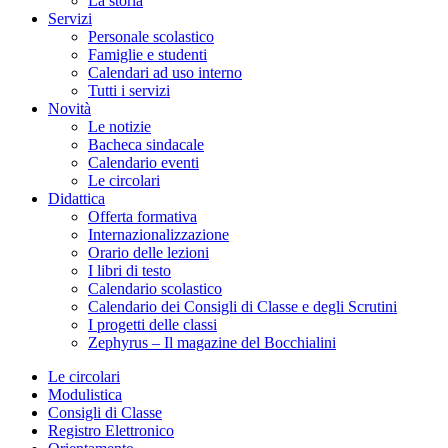
La storia
Servizi
Personale scolastico
Famiglie e studenti
Calendari ad uso interno
Tutti i servizi
Novità
Le notizie
Bacheca sindacale
Calendario eventi
Le circolari
Didattica
Offerta formativa
Internazionalizzazione
Orario delle lezioni
I libri di testo
Calendario scolastico
Calendario dei Consigli di Classe e degli Scrutini
I progetti delle classi
Zephyrus – Il magazine del Bocchialini
Le circolari
Modulistica
Consigli di Classe
Registro Elettronico