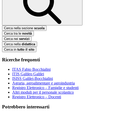
Cerca nella sezione
scuola
Cerca tra le
novità
Cerca nei
servizi
Cerca nella
didattica
Cerca in
tutto il sito
Ricerche frequenti
ITAS Fabio Bocchialini
ITIS Galileo Galilei
ISISS Galilei-Bocchialini
Agraria, agroalimentare e agroindustria
Registro Elettronico – Famiglie e studenti
Altri moduli per il personale scolastico
Registro Elettronico – Docenti
Potrebbero interessarti