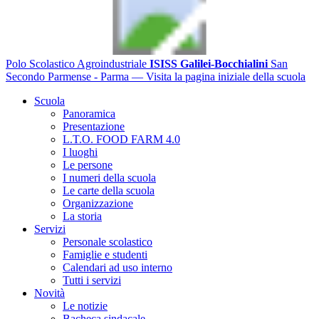
Polo Scolastico Agroindustriale
ISISS Galilei-Bocchialini
San
Secondo Parmense - Parma
— Visita la pagina iniziale della scuola
Scuola
Panoramica
Presentazione
L.T.O. FOOD FARM 4.0
I luoghi
Le persone
I numeri della scuola
Le carte della scuola
Organizzazione
La storia
Servizi
Personale scolastico
Famiglie e studenti
Calendari ad uso interno
Tutti i servizi
Novità
Le notizie
Bacheca sindacale