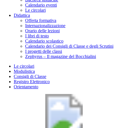
Calendario eventi
Le circolari
Didattica
Offerta formativa
Internazionalizzazione
Orario delle lezioni
I libri di testo
Calendario scolastico
Calendario dei Consigli di Classe e degli Scrutini
I progetti delle classi
Zephyrus – Il magazine del Bocchialini
Le circolari
Modulistica
Consigli di Classe
Registro Elettronico
Orientamento