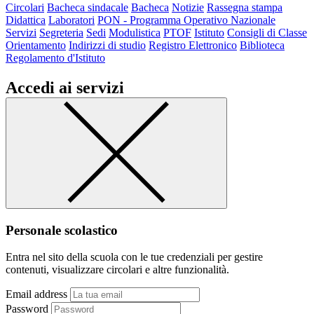
Circolari
Bacheca sindacale
Bacheca
Notizie
Rassegna stampa
Didattica
Laboratori
PON - Programma Operativo Nazionale
Servizi
Segreteria
Sedi
Modulistica
PTOF
Istituto
Consigli di Classe
Orientamento
Indirizzi di studio
Registro Elettronico
Biblioteca
Regolamento d'Istituto
Accedi ai servizi
Personale scolastico
Entra nel sito della scuola con le tue credenziali per gestire
contenuti, visualizzare circolari e altre funzionalità.
Email address
Password