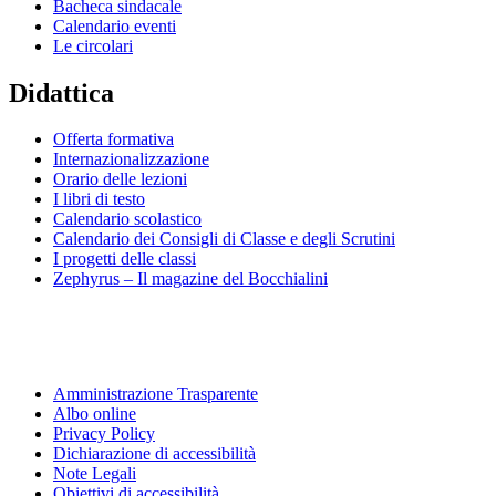
Bacheca sindacale
Calendario eventi
Le circolari
Didattica
Offerta formativa
Internazionalizzazione
Orario delle lezioni
I libri di testo
Calendario scolastico
Calendario dei Consigli di Classe e degli Scrutini
I progetti delle classi
Zephyrus – Il magazine del Bocchialini
Amministrazione Trasparente
Albo online
Privacy Policy
Dichiarazione di accessibilità
Note Legali
Obiettivi di accessibilità