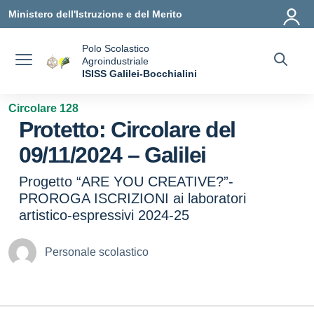
Vai ai contenuti
Vai al menu di navigazione
Vai al footer
Ministero dell'Istruzione e del Merito
Polo Scolastico
Agroindustriale
a
ISISS Galilei-Bocchialini
— Visita la pagina iniziale della scuola
Circolare 128
Protetto: Circolare del
09/11/2024 – Galilei
Progetto “ARE YOU CREATIVE?”-
PROROGA ISCRIZIONI ai laboratori
artistico-espressivi 2024-25
Personale scolastico