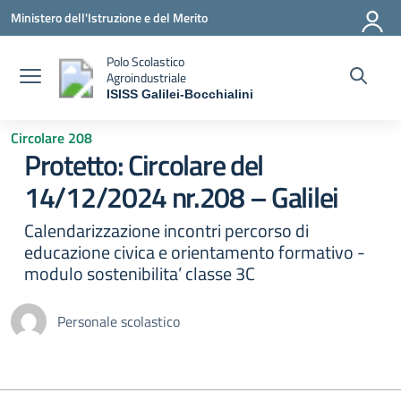
Vai ai contenuti
Vai al menu di navigazione
Vai al footer
Ministero dell'Istruzione e del Merito
Polo Scolastico
Agroindustriale
ISISS Galilei-Bocchialini
— Visita la pagina iniziale della scuola
Circolare 208
Protetto: Circolare del
14/12/2024 nr.208 – Galilei
Calendarizzazione incontri percorso di
educazione civica e orientamento formativo -
modulo sostenibilita’ classe 3C
Personale scolastico