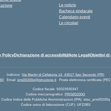
Le notizie
zazione
Bacheca sindacale
Calendario eventi
Le circolari
y Policy
Dichiarazione di accessibilità
Note Legali
Obiettivi di
Indirizzo:
Via Martiri di Cefalonia 14, 43017 San Secondo (PR)
93
Email:
pris00200q@istruzione.it
Posta elettronica certificata (PEC
Codice fiscale: 92023930347
Codice meccanografico:
PRIS00200Q
Codice Indice delle Pubbliche Amministrazioni (IPA): istsc_pris00200q
Codice unico di fatturazione (CUF): UFZ0BS