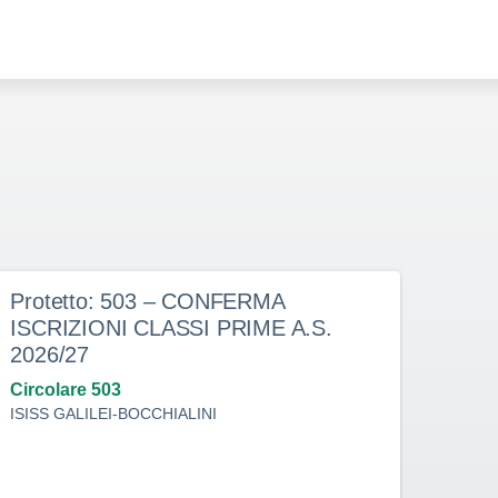
Protetto: 503 – CONFERMA
Prot
ISCRIZIONI CLASSI PRIME A.S.
doce
2026/27
dete
indi
Circolare 503
ISISS GALILEI-BOCCHIALINI
Circo
ISISS