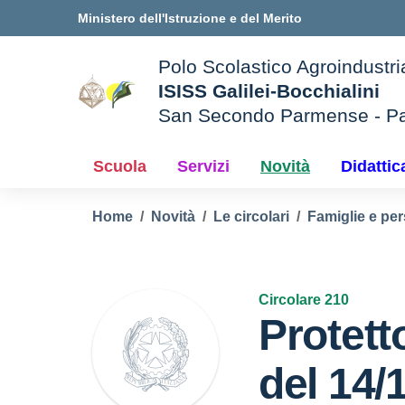
Vai ai contenuti
Vai al menu di navigazione
Vai al footer
Ministero dell'Istruzione e del Merito
Polo Scolastico Agroindustri
ISISS Galilei-Bocchialini
San Secondo Parmense - P
— Visita la pagina iniziale d
e della scuola
Scuola
Servizi
Novità
Didattic
Home
Novità
Le circolari
Famiglie e per
Circolare 210
Protett
del 14/