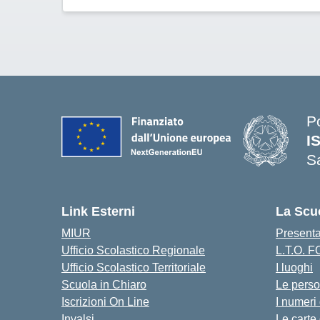
P
I
S
— 
Link Esterni
La Scu
MIUR
Present
Ufficio Scolastico Regionale
L.T.O. 
Ufficio Scolastico Territoriale
I luoghi
Scuola in Chiaro
Le pers
Iscrizioni On Line
I numeri
Invalsi
Le carte