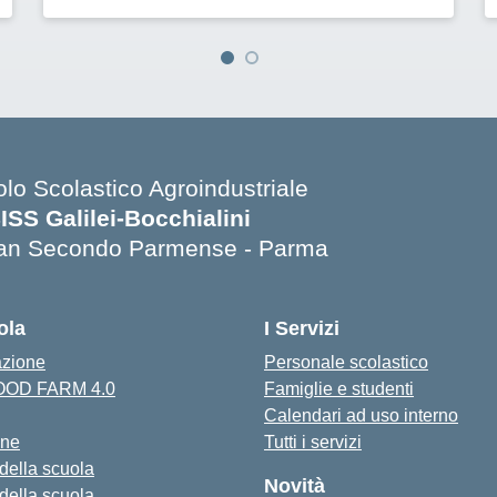
olo Scolastico Agroindustriale
SISS Galilei-Bocchialini
an Secondo Parmense - Parma
Visita la pagina iniziale della scuola
ola
I Servizi
azione
Personale scolastico
FOOD FARM 4.0
Famiglie e studenti
Calendari ad uso interno
one
Tutti i servizi
 della scuola
Novità
 della scuola