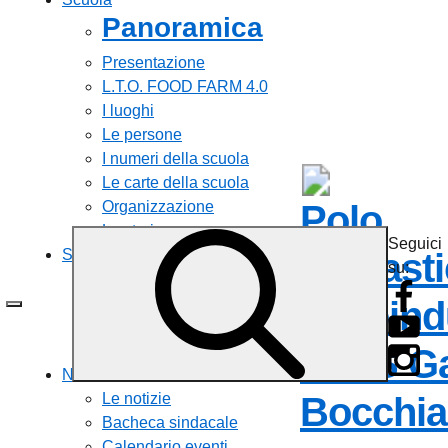
Panoramica
Presentazione
L.T.O. FOOD FARM 4.0
I luoghi
Le persone
I numeri della scuola
Le carte della scuola
Polo
Organizzazione
La storia
Seguici
Scolast
Servizi
su:
Personale scolastico
Agroind
Famiglie e studenti
Calendari ad uso interno
ISISS Ga
Tutti i servizi
Novità
Bocchial
Le notizie
Bacheca sindacale
Calendario eventi