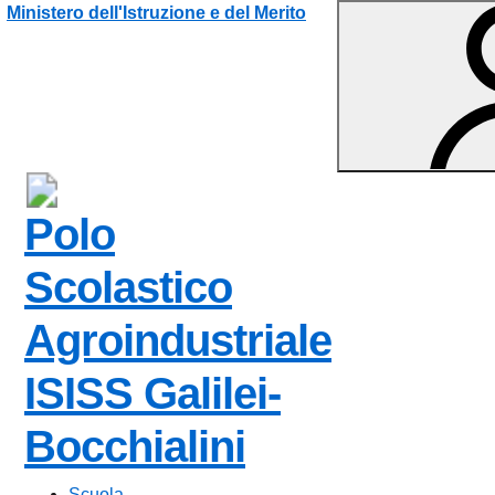
Vai ai contenuti
Vai al menu di navigazione
Vai al footer
Ministero dell'Istruzione e del Merito
Polo
Scolastico
Agroindustriale
ISISS Galilei-
— Visita la p
Bocchialini
Scuola