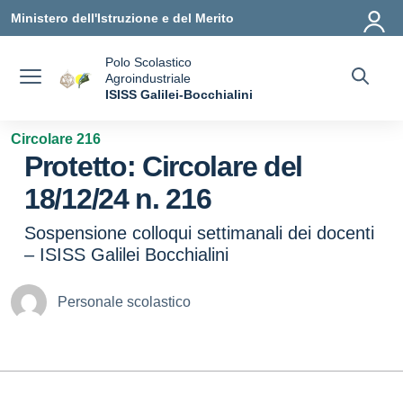
Vai ai contenuti
Vai al menu di navigazione
Vai al footer
Ministero dell'Istruzione e del Merito
Polo Scolastico
Agroindustriale
a
ISISS Galilei-Bocchialini
— Visita la pagina iniziale della scuola
Circolare 216
Protetto: Circolare del
18/12/24 n. 216
Sospensione colloqui settimanali dei docenti
– ISISS Galilei Bocchialini
Personale scolastico