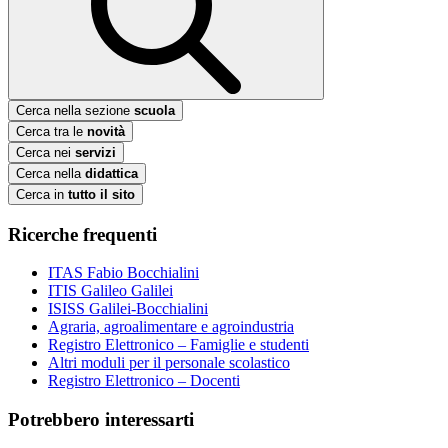
Cerca nella sezione
scuola
Cerca tra le
novità
Cerca nei
servizi
Cerca nella
didattica
Cerca in
tutto il sito
Ricerche frequenti
ITAS Fabio Bocchialini
ITIS Galileo Galilei
ISISS Galilei-Bocchialini
Agraria, agroalimentare e agroindustria
Registro Elettronico – Famiglie e studenti
Altri moduli per il personale scolastico
Registro Elettronico – Docenti
Potrebbero interessarti