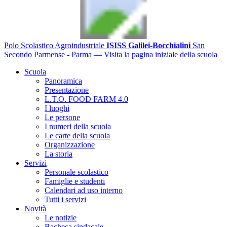
Polo Scolastico Agroindustriale
ISISS Galilei-Bocchialini
San
Secondo Parmense - Parma
— Visita la pagina iniziale della scuola
Scuola
Panoramica
Presentazione
L.T.O. FOOD FARM 4.0
I luoghi
Le persone
I numeri della scuola
Le carte della scuola
Organizzazione
La storia
Servizi
Personale scolastico
Famiglie e studenti
Calendari ad uso interno
Tutti i servizi
Novità
Le notizie
Bacheca sindacale