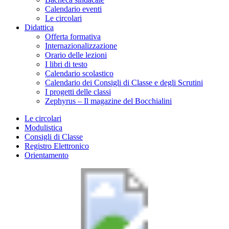
Calendario eventi
Le circolari
Didattica
Offerta formativa
Internazionalizzazione
Orario delle lezioni
I libri di testo
Calendario scolastico
Calendario dei Consigli di Classe e degli Scrutini
I progetti delle classi
Zephyrus – Il magazine del Bocchialini
Le circolari
Modulistica
Consigli di Classe
Registro Elettronico
Orientamento