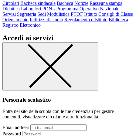
Circolari
Bacheca sindacale
Bacheca
Notizie
Rassegna stampa
Didattica
Laboratori
PON - Programma Operativo Nazionale
Servizi
Segreteria
Sedi
Modulistica
PTOF
Istituto
Consigli di Classe
Orientamento
Indirizzi di studio
Regolamento d'Istituto
Biblioteca
Registro Elettronico
Accedi ai servizi
Personale scolastico
Entra nel sito della scuola con le tue credenziali per gestire
contenuti, visualizzare circolari e altre funzionalità.
Email address
Password