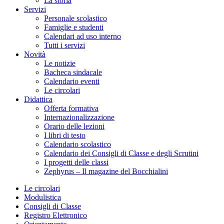
La storia
Servizi
Personale scolastico
Famiglie e studenti
Calendari ad uso interno
Tutti i servizi
Novità
Le notizie
Bacheca sindacale
Calendario eventi
Le circolari
Didattica
Offerta formativa
Internazionalizzazione
Orario delle lezioni
I libri di testo
Calendario scolastico
Calendario dei Consigli di Classe e degli Scrutini
I progetti delle classi
Zephyrus – Il magazine del Bocchialini
Le circolari
Modulistica
Consigli di Classe
Registro Elettronico