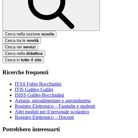
Cerca nella sezione
scuola
Cerca tra le
novità
Cerca nei
servizi
Cerca nella
didattica
Cerca in
tutto il sito
Ricerche frequenti
ITAS Fabio Bocchialini
ITIS Galileo Galilei
ISISS Galilei-Bocchialini
Agraria, agroalimentare e agroindustria
Registro Elettronico – Famiglie e studenti
Altri moduli per il personale scolastico
Registro Elettronico – Docenti
Potrebbero interessarti