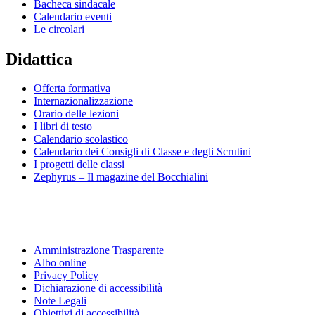
Bacheca sindacale
Calendario eventi
Le circolari
Didattica
Offerta formativa
Internazionalizzazione
Orario delle lezioni
I libri di testo
Calendario scolastico
Calendario dei Consigli di Classe e degli Scrutini
I progetti delle classi
Zephyrus – Il magazine del Bocchialini
Amministrazione Trasparente
Albo online
Privacy Policy
Dichiarazione di accessibilità
Note Legali
Obiettivi di accessibilità