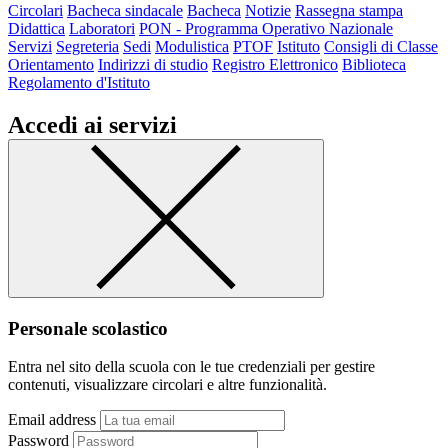
Circolari
Bacheca sindacale
Bacheca
Notizie
Rassegna stampa
Didattica
Laboratori
PON - Programma Operativo Nazionale
Servizi
Segreteria
Sedi
Modulistica
PTOF
Istituto
Consigli di Classe
Orientamento
Indirizzi di studio
Registro Elettronico
Biblioteca
Regolamento d'Istituto
Accedi ai servizi
Personale scolastico
Entra nel sito della scuola con le tue credenziali per gestire
contenuti, visualizzare circolari e altre funzionalità.
Email address
Password