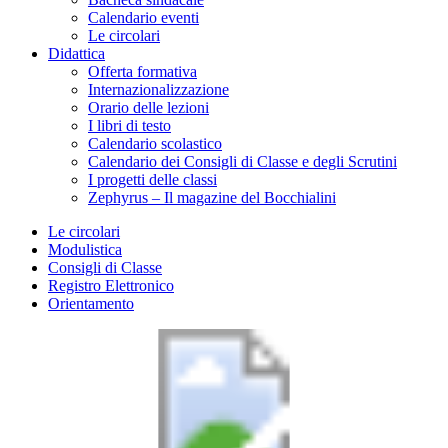
Calendario eventi
Le circolari
Didattica
Offerta formativa
Internazionalizzazione
Orario delle lezioni
I libri di testo
Calendario scolastico
Calendario dei Consigli di Classe e degli Scrutini
I progetti delle classi
Zephyrus – Il magazine del Bocchialini
Le circolari
Modulistica
Consigli di Classe
Registro Elettronico
Orientamento