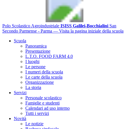
Polo Scolastico Agroindustriale
ISISS Galilei-Bocchialini
San
Secondo Parmense - Parma
— Visita la pagina iniziale della scuola
Scuola
Panoramica
Presentazione
L.T.O. FOOD FARM 4.0
I luoghi
Le persone
I numeri della scuola
Le carte della scuola
Organizzazione
La storia
Servizi
Personale scolastico
Famiglie e studenti
Calendari ad uso interno
Tutti i servizi
Novità
Le notizie
Bacheca sindacale