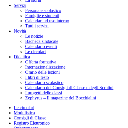
La storia
Servizi
Personale scolastico
Famiglie e studenti
Calendari ad uso interno
Tutti i servizi
Novità
Le notizie
Bacheca sindacale
Calendario eventi
Le circolari
Didattica
Offerta formativa
Internazionalizzazione
Orario delle lezioni
I libri di testo
Calendario scolastico
Calendario dei Consigli di Classe e degli Scrutini
I progetti delle classi
Zephyrus – Il magazine del Bocchialini
Le circolari
Modulistica
Consigli di Classe
Registro Elettronico