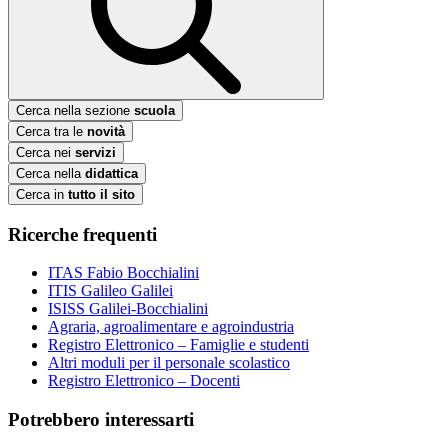
Cerca nella sezione
scuola
Cerca tra le
novità
Cerca nei
servizi
Cerca nella
didattica
Cerca in
tutto il sito
Ricerche frequenti
ITAS Fabio Bocchialini
ITIS Galileo Galilei
ISISS Galilei-Bocchialini
Agraria, agroalimentare e agroindustria
Registro Elettronico – Famiglie e studenti
Altri moduli per il personale scolastico
Registro Elettronico – Docenti
Potrebbero interessarti