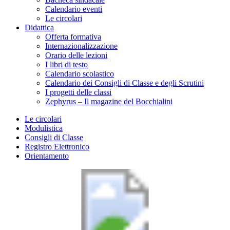
Calendario eventi
Le circolari
Didattica
Offerta formativa
Internazionalizzazione
Orario delle lezioni
I libri di testo
Calendario scolastico
Calendario dei Consigli di Classe e degli Scrutini
I progetti delle classi
Zephyrus – Il magazine del Bocchialini
Le circolari
Modulistica
Consigli di Classe
Registro Elettronico
Orientamento