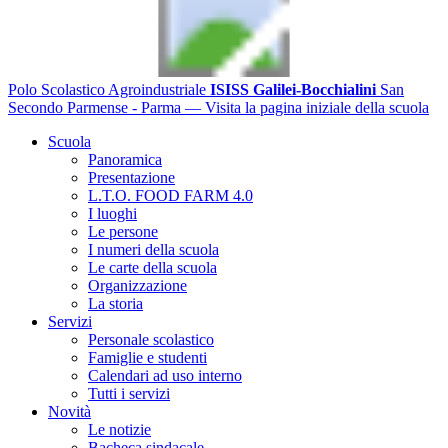
Polo Scolastico Agroindustriale
ISISS Galilei-Bocchialini
San
Secondo Parmense - Parma
— Visita la pagina iniziale della scuola
Scuola
Panoramica
Presentazione
L.T.O. FOOD FARM 4.0
I luoghi
Le persone
I numeri della scuola
Le carte della scuola
Organizzazione
La storia
Servizi
Personale scolastico
Famiglie e studenti
Calendari ad uso interno
Tutti i servizi
Novità
Le notizie
Bacheca sindacale