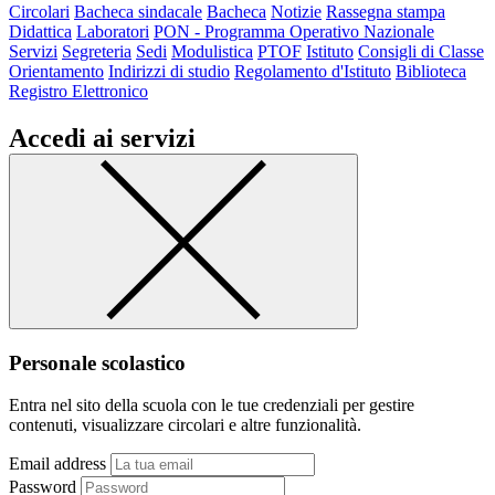
Circolari
Bacheca sindacale
Bacheca
Notizie
Rassegna stampa
Didattica
Laboratori
PON - Programma Operativo Nazionale
Servizi
Segreteria
Sedi
Modulistica
PTOF
Istituto
Consigli di Classe
Orientamento
Indirizzi di studio
Regolamento d'Istituto
Biblioteca
Registro Elettronico
Accedi ai servizi
Personale scolastico
Entra nel sito della scuola con le tue credenziali per gestire
contenuti, visualizzare circolari e altre funzionalità.
Email address
Password