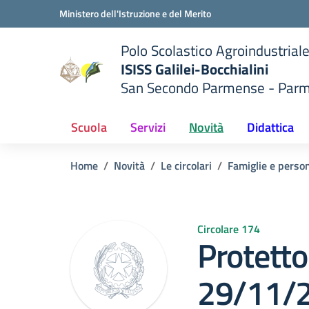
Vai ai contenuti
Vai al menu di navigazione
Vai al footer
Ministero dell'Istruzione e del Merito
Polo Scolastico Agroindustrial
ISISS Galilei-Bocchialini
San Secondo Parmense - Par
 della scuola
— Visita la pagina iniziale del
Scuola
Servizi
Novità
Didattica
Home
Novità
Le circolari
Famiglie e person
Circolare 174
Protetto:
29/11/2