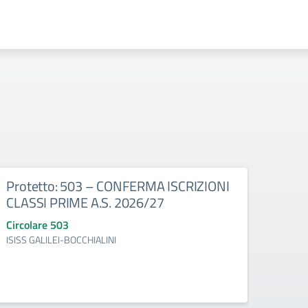
Protetto: 503 – CONFERMA ISCRIZIONI
Prot
CLASSI PRIME A.S. 2026/27
con 
30/0
Circolare 503
ISISS GALILEI-BOCCHIALINI
Circo
ISISS 