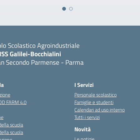
lo Scolastico Agroindustriale
ISS Galilei-Bocchialini
an Secondo Parmense - Parma
Visita la pagina iniziale della scuola
la
I Servizi
zione
Personale scolastico
OOD FARM 4.0
Famiglie e studenti
Calendari ad uso interno
ne
Tutti i servizi
della scuola
Novità
della scuola
Le notizie
azione