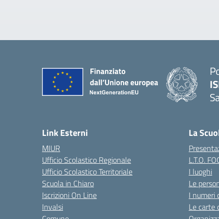
Po
IS
S
— 
Link Esterni
La Scuo
MIUR
Presenta
Ufficio Scolastico Regionale
L.T.O. F
Ufficio Scolastico Territoriale
I luoghi
Scuola in Chiaro
Le perso
Iscrizioni On Line
I numeri 
Invalsi
Le carte 
Comune
Organizz