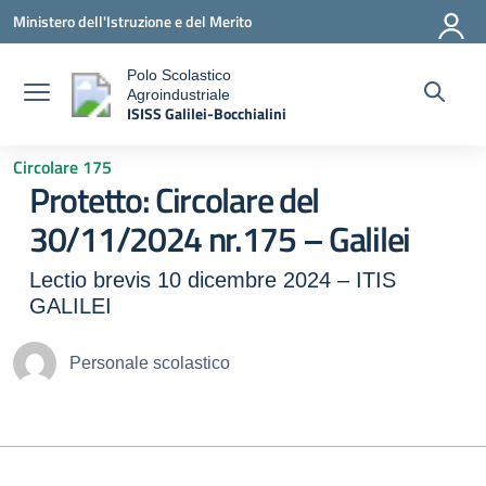
Vai ai contenuti
Vai al menu di navigazione
Vai al footer
Ministero dell'Istruzione e del Merito
Polo Scolastico
Agroindustriale
a
ISISS Galilei-Bocchialini
— Visita la pagina iniziale della scuola
Circolare 175
Protetto: Circolare del
30/11/2024 nr.175 – Galilei
Lectio brevis 10 dicembre 2024 – ITIS
GALILEI
Personale scolastico