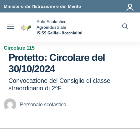
Vai ai contenuti
Vai al menu di navigazione
Vai al footer
Ministero dell'Istruzione e del Merito
Polo Scolastico
Agroindustriale
a
ISISS Galilei-Bocchialini
— Visita la pagina iniziale della scuola
Circolare 115
Protetto: Circolare del
30/10/2024
Convocazione del Consiglio di classe
straordinario di 2^F
Personale scolastico