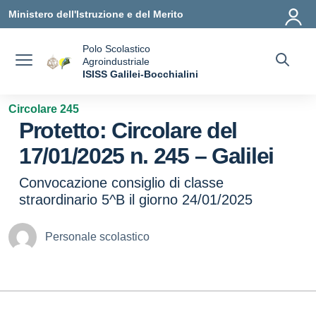
Vai ai contenuti
Vai al menu di navigazione
Vai al footer
Ministero dell'Istruzione e del Merito
Polo Scolastico
Agroindustriale
a
ISISS Galilei-Bocchialini
— Visita la pagina iniziale della scuola
Circolare 245
Protetto: Circolare del
17/01/2025 n. 245 – Galilei
Convocazione consiglio di classe
straordinario 5^B il giorno 24/01/2025
Personale scolastico