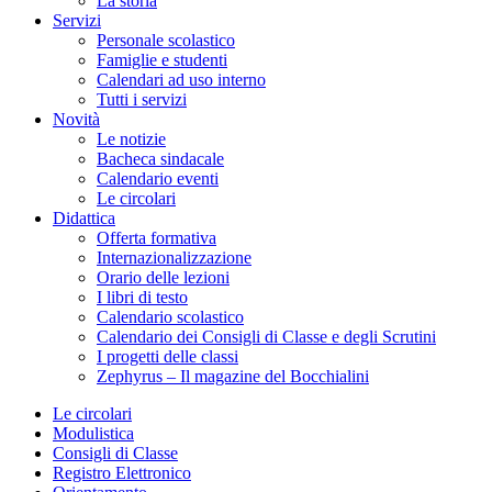
La storia
Servizi
Personale scolastico
Famiglie e studenti
Calendari ad uso interno
Tutti i servizi
Novità
Le notizie
Bacheca sindacale
Calendario eventi
Le circolari
Didattica
Offerta formativa
Internazionalizzazione
Orario delle lezioni
I libri di testo
Calendario scolastico
Calendario dei Consigli di Classe e degli Scrutini
I progetti delle classi
Zephyrus – Il magazine del Bocchialini
Le circolari
Modulistica
Consigli di Classe
Registro Elettronico