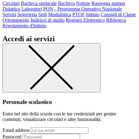
Circolari
Bacheca sindacale
Bacheca
Notizie
Rassegna stampa
Didattica
Laboratori
PON - Programma Operativo Nazionale
Servizi
Segreteria
Sedi
Modulistica
PTOF
Istituto
Consigli di Classe
Orientamento
Indirizzi di studio
Registro Elettronico
Biblioteca
Regolamento d'Istituto
Accedi ai servizi
Personale scolastico
Entra nel sito della scuola con le tue credenziali per gestire
contenuti, visualizzare circolari e altre funzionalità.
Email address
Password