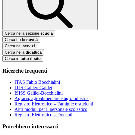
Cerca nella sezione
scuola
Cerca tra le
novità
Cerca nei
servizi
Cerca nella
didattica
Cerca in
tutto il sito
Ricerche frequenti
ITAS Fabio Bocchialini
ITIS Galileo Galilei
ISISS Galilei-Bocchialini
Agraria, agroalimentare e agroindustria
Registro Elettronico – Famiglie e studenti
Altri moduli per il personale scolastico
Registro Elettronico – Docenti
Potrebbero interessarti