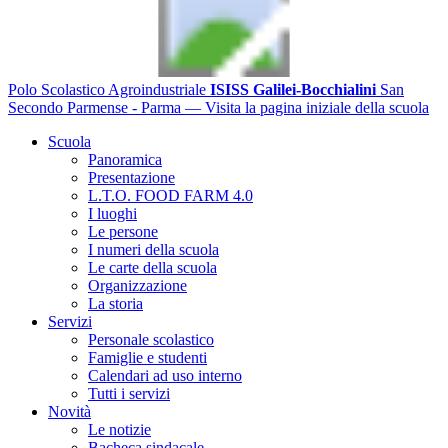
Polo Scolastico Agroindustriale
ISISS Galilei-Bocchialini
San
Secondo Parmense - Parma
— Visita la pagina iniziale della scuola
Scuola
Panoramica
Presentazione
L.T.O. FOOD FARM 4.0
I luoghi
Le persone
I numeri della scuola
Le carte della scuola
Organizzazione
La storia
Servizi
Personale scolastico
Famiglie e studenti
Calendari ad uso interno
Tutti i servizi
Novità
Le notizie
Bacheca sindacale