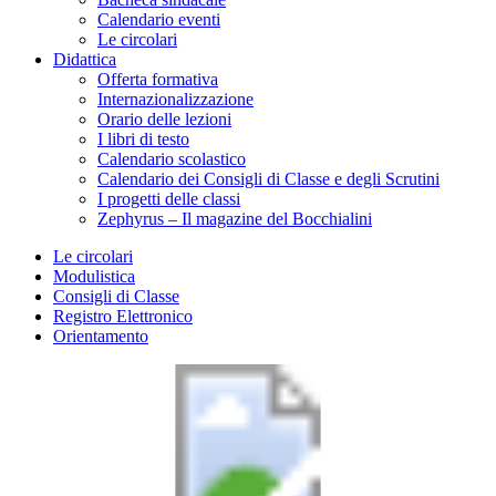
Calendario eventi
Le circolari
Didattica
Offerta formativa
Internazionalizzazione
Orario delle lezioni
I libri di testo
Calendario scolastico
Calendario dei Consigli di Classe e degli Scrutini
I progetti delle classi
Zephyrus – Il magazine del Bocchialini
Le circolari
Modulistica
Consigli di Classe
Registro Elettronico
Orientamento