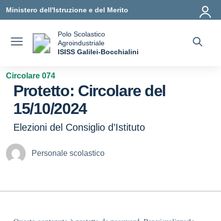
Vai ai contenuti
Vai al menu di navigazione
Vai al footer
Ministero dell'Istruzione e del Merito
Polo Scolastico
Agroindustriale
a
ISISS Galilei-Bocchialini
— Visita la pagina iniziale della scuola
Circolare 074
Protetto: Circolare del
15/10/2024
Elezioni del Consiglio d’Istituto
Personale scolastico