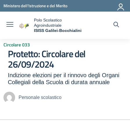
Vai ai contenuti
Vai al menu di navigazione
Vai al footer
Ministero dell'Istruzione e del Merito
Polo Scolastico
Agroindustriale
a
ISISS Galilei-Bocchialini
— Visita la pagina iniziale della scuola
Circolare 033
Protetto: Circolare del
26/09/2024
Indizione elezioni per il rinnovo degli Organi
Collegiali della Scuola di durata annuale
Personale scolastico