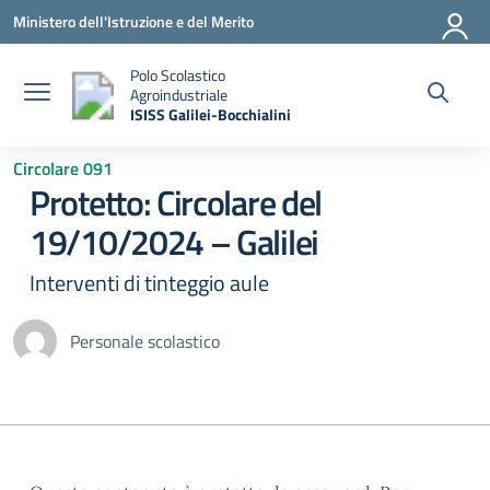
Vai ai contenuti
Vai al menu di navigazione
Vai al footer
Ministero dell'Istruzione e del Merito
Polo Scolastico
Agroindustriale
ISISS Galilei-Bocchialini
— Visita la pagina iniziale della scuola
Circolare 091
Protetto: Circolare del
19/10/2024 – Galilei
Interventi di tinteggio aule
Personale scolastico