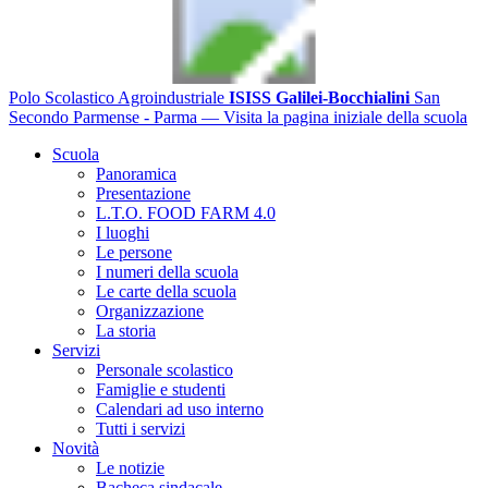
Polo Scolastico Agroindustriale
ISISS Galilei-Bocchialini
San
Secondo Parmense - Parma
— Visita la pagina iniziale della scuola
Scuola
Panoramica
Presentazione
L.T.O. FOOD FARM 4.0
I luoghi
Le persone
I numeri della scuola
Le carte della scuola
Organizzazione
La storia
Servizi
Personale scolastico
Famiglie e studenti
Calendari ad uso interno
Tutti i servizi
Novità
Le notizie
Bacheca sindacale