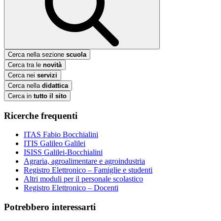
Cerca nella sezione
scuola
Cerca tra le
novità
Cerca nei
servizi
Cerca nella
didattica
Cerca in
tutto il sito
Ricerche frequenti
ITAS Fabio Bocchialini
ITIS Galileo Galilei
ISISS Galilei-Bocchialini
Agraria, agroalimentare e agroindustria
Registro Elettronico – Famiglie e studenti
Altri moduli per il personale scolastico
Registro Elettronico – Docenti
Potrebbero interessarti