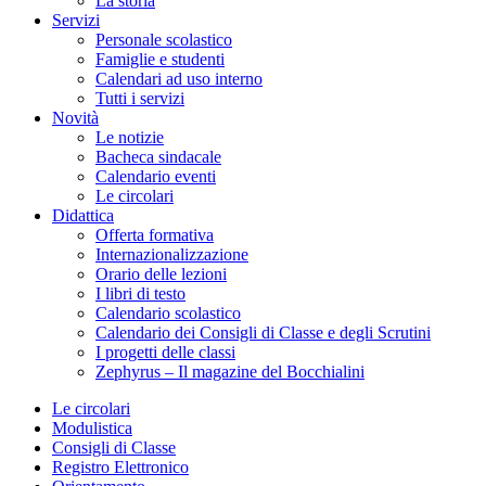
La storia
Servizi
Personale scolastico
Famiglie e studenti
Calendari ad uso interno
Tutti i servizi
Novità
Le notizie
Bacheca sindacale
Calendario eventi
Le circolari
Didattica
Offerta formativa
Internazionalizzazione
Orario delle lezioni
I libri di testo
Calendario scolastico
Calendario dei Consigli di Classe e degli Scrutini
I progetti delle classi
Zephyrus – Il magazine del Bocchialini
Le circolari
Modulistica
Consigli di Classe
Registro Elettronico