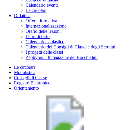
Calendario eventi
Le circolari
Didattica
Offerta formativa
Internazionalizzazione
Orario delle lezioni
I libri di testo
Calendario scolastico
Calendario dei Consigli di Classe e degli Scrutini
I progetti delle classi
Zephyrus – Il magazine del Bocchialini
Le circolari
Modulistica
Consigli di Classe
Registro Elettronico
Orientamento