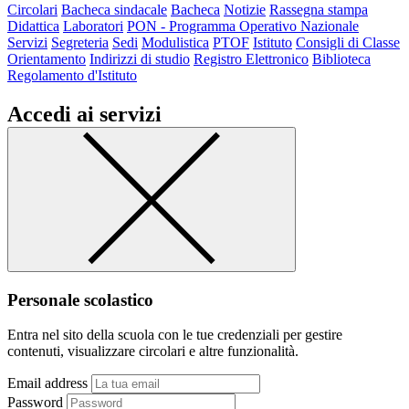
Circolari
Bacheca sindacale
Bacheca
Notizie
Rassegna stampa
Didattica
Laboratori
PON - Programma Operativo Nazionale
Servizi
Segreteria
Sedi
Modulistica
PTOF
Istituto
Consigli di Classe
Orientamento
Indirizzi di studio
Registro Elettronico
Biblioteca
Regolamento d'Istituto
Accedi ai servizi
Personale scolastico
Entra nel sito della scuola con le tue credenziali per gestire
contenuti, visualizzare circolari e altre funzionalità.
Email address
Password