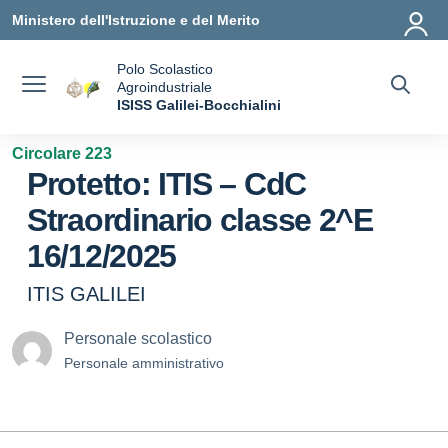
Vai ai contenuti
Vai al menu di navigazione
Vai al footer
Ministero dell'Istruzione e del Merito
Polo Scolastico
Agroindustriale
a
ISISS Galilei-Bocchialini
— Visita la pagina iniziale della scuola
Circolare 223
Protetto: ITIS – CdC
Straordinario classe 2^E
16/12/2025
ITIS GALILEI
Personale scolastico
Personale amministrativo