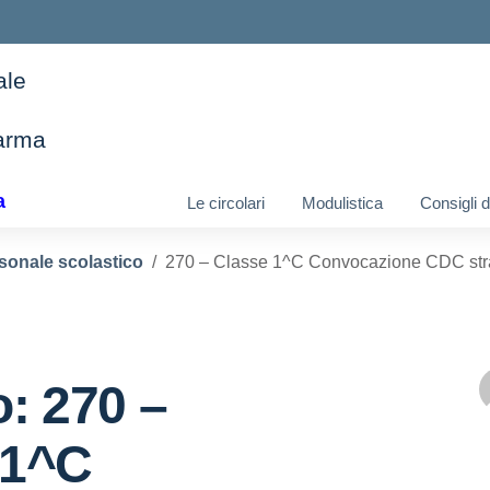
ale
arma
ella scuola
a
Le circolari
Modulistica
Consigli 
sonale scolastico
270 – Classe 1^C Convocazione CDC strao
o: 270 –
 1^C