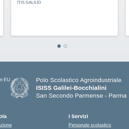
ITIS GALILEI
Polo Scolastico Agroindustriale
ISISS Galilei-Bocchialini
San Secondo Parmense - Parma
— Visita la pagina iniziale della s
ola
I Servizi
azione
Personale scolastico