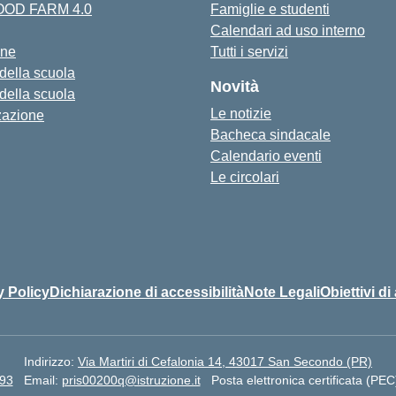
FOOD FARM 4.0
Famiglie e studenti
Calendari ad uso interno
one
Tutti i servizi
 della scuola
Novità
 della scuola
Le notizie
zazione
Bacheca sindacale
Calendario eventi
Le circolari
y Policy
Dichiarazione di accessibilità
Note Legali
Obiettivi di
Indirizzo:
Via Martiri di Cefalonia 14, 43017 San Secondo (PR)
93
Email:
pris00200q@istruzione.it
Posta elettronica certificata (PEC