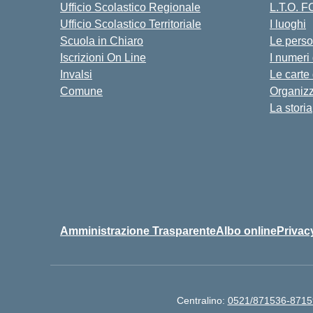
Ufficio Scolastico Regionale
L.T.O. 
Ufficio Scolastico Territoriale
I luoghi
Scuola in Chiaro
Le pers
Iscrizioni On Line
I numeri
Invalsi
Le carte
Comune
Organiz
La storia
Amministrazione Trasparente
Albo online
Privac
Centralino:
0521/871536-8715