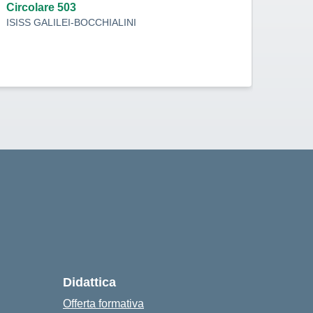
indi
Circolare 503
ISISS GALILEI-BOCCHIALINI
Circo
ISISS
cuola
Didattica
Offerta formativa