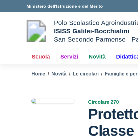
Vai ai contenuti
Vai al menu di navigazione
Vai al footer
Ministero dell'Istruzione e del Merito
Polo Scolastico Agroindustri
ISISS Galilei-Bocchialini
San Secondo Parmense - P
— Visita la pagina iniziale d
e della scuola
Scuola
Servizi
Novità
Didattic
Home
Novità
Le circolari
Famiglie e per
Circolare 270
Protett
Classe