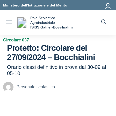
Vai ai contenuti
Vai al menu di navigazione
Vai al footer
Ministero dell'Istruzione e del Merito
Polo Scolastico
Agroindustriale
a
ISISS Galilei-Bocchialini
— Visita la pagina iniziale della scuola
Circolare 037
Protetto: Circolare del
27/09/2024 – Bocchialini
Orario classi definitivo in prova dal 30-09 al
05-10
Personale scolastico