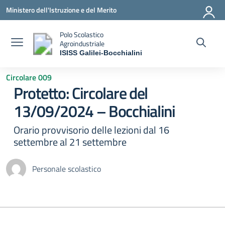
Vai ai contenuti
Vai al menu di navigazione
Vai al footer
Ministero dell'Istruzione e del Merito
Polo Scolastico
Agroindustriale
ISISS Galilei-Bocchialini
— Visita la pagina iniziale della scuola
Circolare 009
Protetto: Circolare del
13/09/2024 – Bocchialini
Orario provvisorio delle lezioni dal 16
settembre al 21 settembre
Personale scolastico