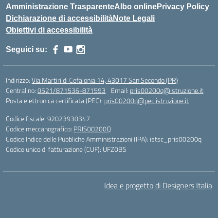
Amministrazione Trasparente
Albo online
Privacy Policy
Dichiarazione di accessibilità
Note Legali
Obiettivi di accessibilità
Seguici su:
Indirizzo:
Via Martiri di Cefalonia 14, 43017 San Secondo (PR)
Centralino:
0521/871536-871593
Email:
pris00200q@istruzione.it
Posta elettronica certificata (PEC):
pris00200q@pec.istruzione.it
Codice fiscale: 92023930347
Codice meccanografico:
PRIS00200Q
Codice Indice delle Pubbliche Amministrazioni (IPA): istsc_pris00200q
Codice unico di fatturazione (CUF): UFZ0BS
Idea e progetto di Designers Italia