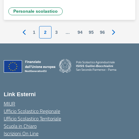
Personale scolastico
1
2
3
…
94
95
96
Pagina precedente
Pagina succ
Polo Scolastico Agroindustriale
ISISS Galilei-Bocchialini
San Secondo Parmense - Parma
— Visita la pagina iniziale della scuola
Link Esterni
MIUR
Ufficio Scolastico Regionale
Ufficio Scolastico Territoriale
Scuola in Chiaro
Iscrizioni On Line