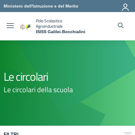
Vai ai contenuti
Vai al menu di navigazione
Vai al footer
Ministero dell'Istruzione e del Merito
Polo Scolastico
Agroindustriale
ISISS Galilei-Bocchialini
— Visita la pagina iniziale della scuola
Le circolari
Le circolari della scuola
FILTRI