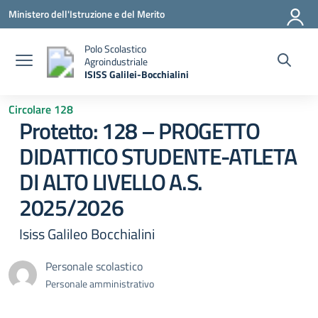
Vai ai contenuti
Vai al menu di navigazione
Vai al footer
Ministero dell'Istruzione e del Merito
Polo Scolastico
Agroindustriale
ISISS Galilei-Bocchialini
— Visita la pagina iniziale della scuola
Circolare 128
Protetto: 128 – PROGETTO
DIDATTICO STUDENTE-ATLETA
DI ALTO LIVELLO A.S.
2025/2026
Isiss Galileo Bocchialini
Personale scolastico
Personale amministrativo