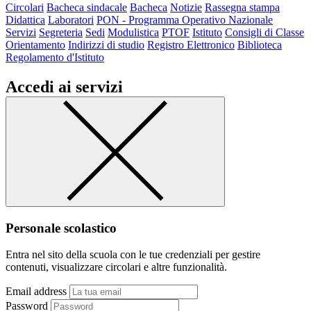
Circolari
Bacheca sindacale
Bacheca
Notizie
Rassegna stampa
Didattica
Laboratori
PON - Programma Operativo Nazionale
Servizi
Segreteria
Sedi
Modulistica
PTOF
Istituto
Consigli di Classe
Orientamento
Indirizzi di studio
Registro Elettronico
Biblioteca
Regolamento d'Istituto
Accedi ai servizi
Personale scolastico
Entra nel sito della scuola con le tue credenziali per gestire
contenuti, visualizzare circolari e altre funzionalità.
Email address
Password