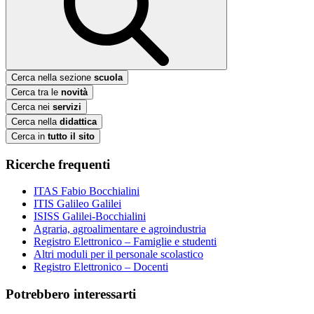
Cerca nella sezione
scuola
Cerca tra le
novità
Cerca nei
servizi
Cerca nella
didattica
Cerca in
tutto il sito
Ricerche frequenti
ITAS Fabio Bocchialini
ITIS Galileo Galilei
ISISS Galilei-Bocchialini
Agraria, agroalimentare e agroindustria
Registro Elettronico – Famiglie e studenti
Altri moduli per il personale scolastico
Registro Elettronico – Docenti
Potrebbero interessarti