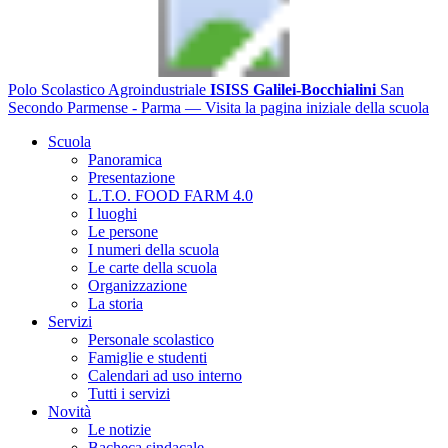
Polo Scolastico Agroindustriale
ISISS Galilei-Bocchialini
San
Secondo Parmense - Parma
— Visita la pagina iniziale della scuola
Scuola
Panoramica
Presentazione
L.T.O. FOOD FARM 4.0
I luoghi
Le persone
I numeri della scuola
Le carte della scuola
Organizzazione
La storia
Servizi
Personale scolastico
Famiglie e studenti
Calendari ad uso interno
Tutti i servizi
Novità
Le notizie
Bacheca sindacale