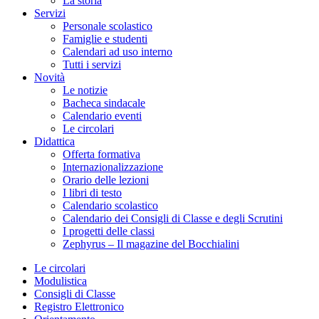
La storia
Servizi
Personale scolastico
Famiglie e studenti
Calendari ad uso interno
Tutti i servizi
Novità
Le notizie
Bacheca sindacale
Calendario eventi
Le circolari
Didattica
Offerta formativa
Internazionalizzazione
Orario delle lezioni
I libri di testo
Calendario scolastico
Calendario dei Consigli di Classe e degli Scrutini
I progetti delle classi
Zephyrus – Il magazine del Bocchialini
Le circolari
Modulistica
Consigli di Classe
Registro Elettronico