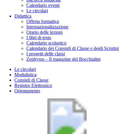
Calendario eventi
Le circolari
Didattica
Offerta formativa
Internazionalizzazione
Orario delle lezioni
I libri di testo
Calendario scolastico
Calendario dei Consigli di Classe e degli Scrutini
I progetti delle classi
Zephyrus – Il magazine del Bocchialini
Le circolari
Modulistica
Consigli di Classe
Registro Elettronico
Orientamento