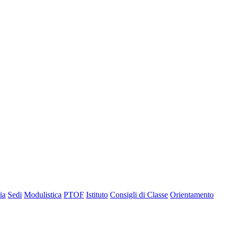
ia
Sedi
Modulistica
PTOF
Istituto
Consigli di Classe
Orientamento