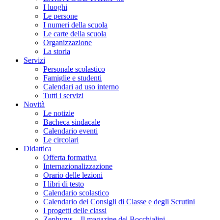
I luoghi
Le persone
I numeri della scuola
Le carte della scuola
Organizzazione
La storia
Servizi
Personale scolastico
Famiglie e studenti
Calendari ad uso interno
Tutti i servizi
Novità
Le notizie
Bacheca sindacale
Calendario eventi
Le circolari
Didattica
Offerta formativa
Internazionalizzazione
Orario delle lezioni
I libri di testo
Calendario scolastico
Calendario dei Consigli di Classe e degli Scrutini
I progetti delle classi
Zephyrus – Il magazine del Bocchialini