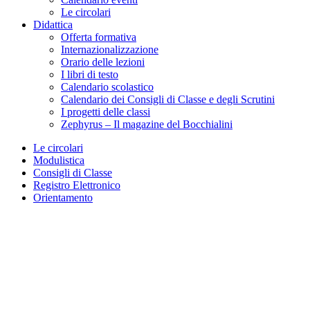
Le circolari
Didattica
Offerta formativa
Internazionalizzazione
Orario delle lezioni
I libri di testo
Calendario scolastico
Calendario dei Consigli di Classe e degli Scrutini
I progetti delle classi
Zephyrus – Il magazine del Bocchialini
Le circolari
Modulistica
Consigli di Classe
Registro Elettronico
Orientamento