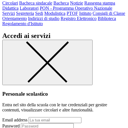
Circolari
Bacheca sindacale
Bacheca
Notizie
Rassegna stampa
Didattica
Laboratori
PON - Programma Operativo Nazionale
Servizi
Segreteria
Sedi
Modulistica
PTOF
Istituto
Consigli di Classe
Orientamento
Indirizzi di studio
Registro Elettronico
Biblioteca
Regolamento d'Istituto
Accedi ai servizi
Personale scolastico
Entra nel sito della scuola con le tue credenziali per gestire
contenuti, visualizzare circolari e altre funzionalità.
Email address
Password