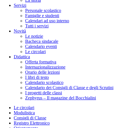
La storia
Servizi
Personale scolastico
Famiglie e studenti
Calendari ad uso interno
Tutti i servizi
Novità
Le notizie
Bacheca sindacale
Calendario eventi
Le circolari
Didattica
Offerta formativa
Internazionalizzazione
Orario delle lezioni
I libri di testo
Calendario scolastico
Calendario dei Consigli di Classe e degli Scrutini
I progetti delle classi
Zephyrus – Il magazine del Bocchialini
Le circolari
Modulistica
Consigli di Classe
Registro Elettronico