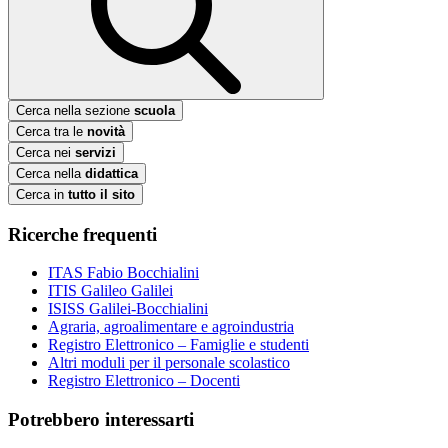
Cerca nella sezione
scuola
Cerca tra le
novità
Cerca nei
servizi
Cerca nella
didattica
Cerca in
tutto il sito
Ricerche frequenti
ITAS Fabio Bocchialini
ITIS Galileo Galilei
ISISS Galilei-Bocchialini
Agraria, agroalimentare e agroindustria
Registro Elettronico – Famiglie e studenti
Altri moduli per il personale scolastico
Registro Elettronico – Docenti
Potrebbero interessarti