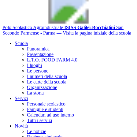
Polo Scolastico Agroindustriale
ISISS Galilei-Bocchialini
San
Secondo Parmense - Parma
— Visita la pagina iniziale della scuola
Scuola
Panoramica
Presentazione
L.T.O. FOOD FARM 4.0
I luoghi
Le persone
I numeri della scuola
Le carte della scuola
Organizzazione
La storia
Servizi
Personale scolastico
Famiglie e studenti
Calendari ad uso interno
Tutti i servizi
Novità
Le notizie
Bacheca sindacale