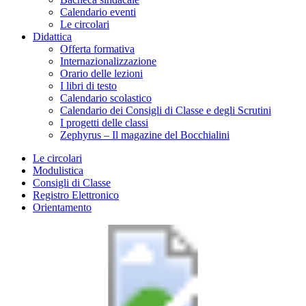
Calendario eventi
Le circolari
Didattica
Offerta formativa
Internazionalizzazione
Orario delle lezioni
I libri di testo
Calendario scolastico
Calendario dei Consigli di Classe e degli Scrutini
I progetti delle classi
Zephyrus – Il magazine del Bocchialini
Le circolari
Modulistica
Consigli di Classe
Registro Elettronico
Orientamento