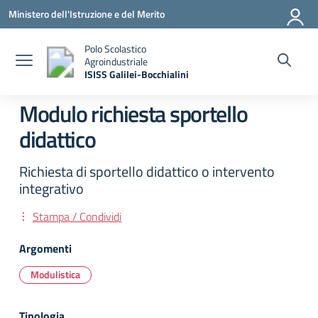
Vai ai contenuti
Vai al menu di navigazione
Vai al footer
Ministero dell'Istruzione e del Merito
Polo Scolastico
Agroindustriale
ISISS Galilei-Bocchialini
— Visita la pagina iniziale della scuola
Modulo richiesta sportello
didattico
Richiesta di sportello didattico o intervento
integrativo
Stampa / Condividi
Argomenti
Modulistica
Tipologia