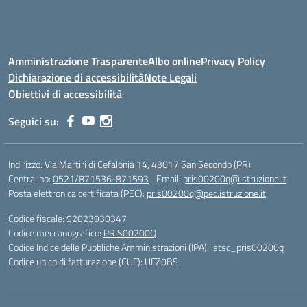
Amministrazione Trasparente
Albo online
Privacy Policy
Dichiarazione di accessibilità
Note Legali
Obiettivi di accessibilità
Seguici su:
Indirizzo:
Via Martiri di Cefalonia 14, 43017 San Secondo (PR)
Centralino:
0521/871536-871593
Email:
pris00200q@istruzione.it
Posta elettronica certificata (PEC):
pris00200q@pec.istruzione.it
Codice fiscale: 92023930347
Codice meccanografico:
PRIS00200Q
Codice Indice delle Pubbliche Amministrazioni (IPA): istsc_pris00200q
Codice unico di fatturazione (CUF): UFZ0BS