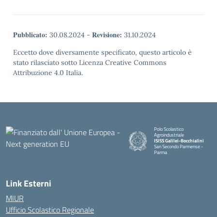
Pubblicato:
Revisione:
30.08.2024
-
31.10.2024
Eccetto dove diversamente specificato, questo articolo è
stato rilasciato sotto Licenza Creative Commons
Attribuzione 4.0 Italia.
Polo Scolastico
Agroindustriale
ISISS Galilei-Bocchialini
San Secondo Parmense -
Parma
— Visita la pagina iniziale della 
Link Esterni
MIUR
Ufficio Scolastico Regionale