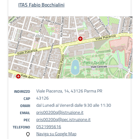
ITAS Fabio Bocchialini
Viale Piacenza, 14, 43126 Parma PR
INDIRIZZO
43126
CAP
dal Lunedì al Venerdì dalle 9:30 alle 11:30
ORARI
pris00200q@istruzione.it
EMAIL
pris00200q@pec.istruzione.it
PEC
0521995616
TELEFONO
Naviga su Google Map