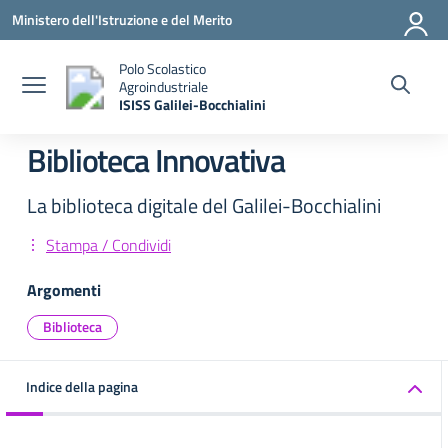
Vai ai contenuti
Vai al menu di navigazione
Vai al footer
Ministero dell'Istruzione e del Merito
Polo Scolastico
Agroindustriale
ISISS Galilei-Bocchialini
— Visita la pagina iniziale della scuola
Biblioteca Innovativa
La biblioteca digitale del Galilei-Bocchialini
Stampa / Condividi
Argomenti
Biblioteca
Indice della pagina