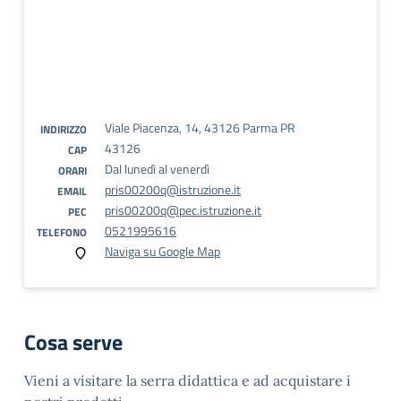
Viale Piacenza, 14, 43126 Parma PR
INDIRIZZO
43126
CAP
Dal lunedì al venerdì
ORARI
pris00200q@istruzione.it
EMAIL
pris00200q@pec.istruzione.it
PEC
0521995616
TELEFONO
Naviga su Google Map
Cosa serve
Vieni a visitare la serra didattica e ad acquistare i