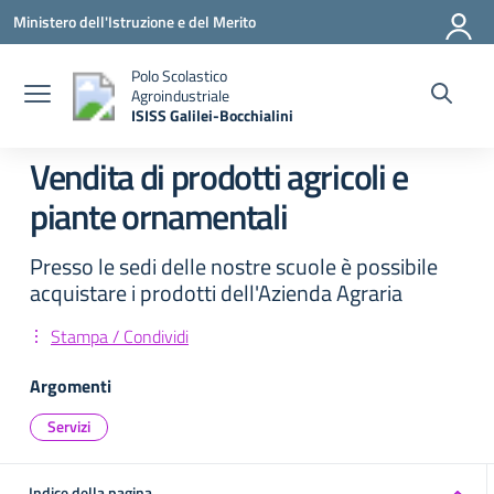
Vai ai contenuti
Vai al menu di navigazione
Vai al footer
Ministero dell'Istruzione e del Merito
Polo Scolastico
Agroindustriale
ISISS Galilei-Bocchialini
— Visita la pagina iniziale della scuola
Vendita di prodotti agricoli e
piante ornamentali
Presso le sedi delle nostre scuole è possibile
acquistare i prodotti dell'Azienda Agraria
Stampa / Condividi
Argomenti
Servizi
Indice della pagina