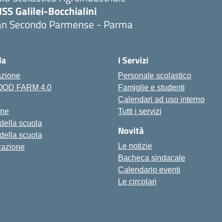
ISS Galilei-Bocchialini
an Secondo Parmense - Parma
Visita la pagina iniziale della scuola
la
I Servizi
azione
Personale scolastico
FOOD FARM 4.0
Famiglie e studenti
Calendari ad uso interno
one
Tutti i servizi
 della scuola
Novità
 della scuola
Le notizie
zazione
Bacheca sindacale
Calendario eventi
Le circolari