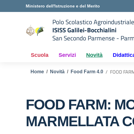
Vai ai contenuti
Vai al menu di navigazione
Vai al footer
Ministero dell'Istruzione e del Merito
Polo Scolastico Agroindustrial
ISISS Galilei-Bocchialini
San Secondo Parmense - Par
 della scuola
— Visita la pagina iniziale del
Scuola
Servizi
Novità
Didattic
FOOD FARM
Home
Novità
Food Farm 4.0
FOOD FARM: MO
MARMELLATA C