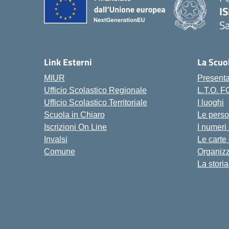
IS
S
— 
Link Esterni
La Scuo
MIUR
Present
Ufficio Scolastico Regionale
L.T.O. 
Ufficio Scolastico Territoriale
I luoghi
Scuola in Chiaro
Le pers
Iscrizioni On Line
I numeri
Invalsi
Le carte
Comune
Organiz
La storia