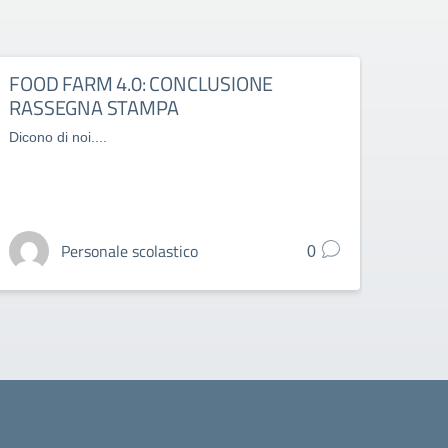
FOOD FARM 4.0: CONCLUSIONE
Otto
RASSEGNA STAMPA
di so
Dicono di noi....
Food F
oncol
Personale scolastico
0