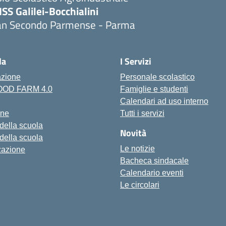
ISS Galilei-Bocchialini
an Secondo Parmense - Parma
Visita la pagina iniziale della scuola
la
I Servizi
azione
Personale scolastico
FOOD FARM 4.0
Famiglie e studenti
Calendari ad uso interno
one
Tutti i servizi
 della scuola
Novità
 della scuola
Le notizie
zazione
Bacheca sindacale
Calendario eventi
Le circolari