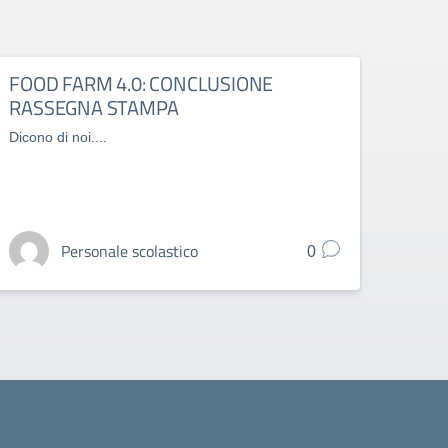
FOOD FARM 4.0: CONCLUSIONE
Otto
RASSEGNA STAMPA
di so
Dicono di noi....
Food F
oncol
Personale scolastico
0