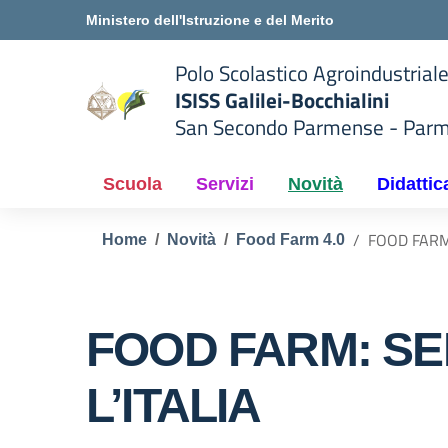
Vai ai contenuti
Vai al menu di navigazione
Vai al footer
Ministero dell'Istruzione e del Merito
Polo Scolastico Agroindustrial
ISISS Galilei-Bocchialini
San Secondo Parmense - Par
 della scuola
— Visita la pagina iniziale del
Scuola
Servizi
Novità
Didattic
FOOD FARM:
Home
Novità
Food Farm 4.0
FOOD FARM: SE
L’ITALIA