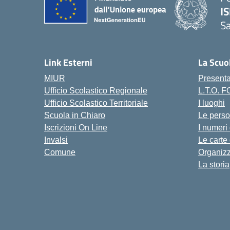
IS
S
— 
Link Esterni
La Scuo
MIUR
Present
Ufficio Scolastico Regionale
L.T.O. 
Ufficio Scolastico Territoriale
I luoghi
Scuola in Chiaro
Le pers
Iscrizioni On Line
I numeri
Invalsi
Le carte
Comune
Organiz
La storia