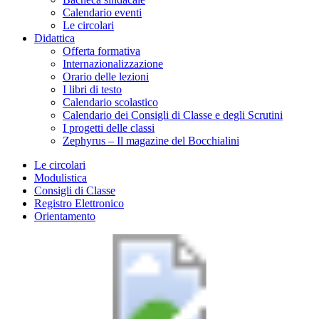
Calendario eventi
Le circolari
Didattica
Offerta formativa
Internazionalizzazione
Orario delle lezioni
I libri di testo
Calendario scolastico
Calendario dei Consigli di Classe e degli Scrutini
I progetti delle classi
Zephyrus – Il magazine del Bocchialini
Le circolari
Modulistica
Consigli di Classe
Registro Elettronico
Orientamento