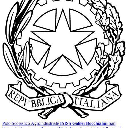
Polo Scolastico Agroindustriale
ISISS Galilei-Bocchialini
San