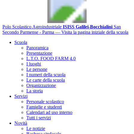
Polo Scolastico Agroindustriale
ISISS Galilei-Bocchialini
San
Secondo Parmense - Parma
— Visita la pagina iniziale della scuola
Scuola
Panoramica
Presentazione
L.T.O. FOOD FARM 4.0
I luoghi
Le persone
I numeri della scuola
Le carte della scuola
Organizzazione
La storia
Servizi
Personale scolastico
Famiglie e studenti
Calendari ad uso interno
Tutti i servizi
Novità
Le notizie
Bacheca sindacale