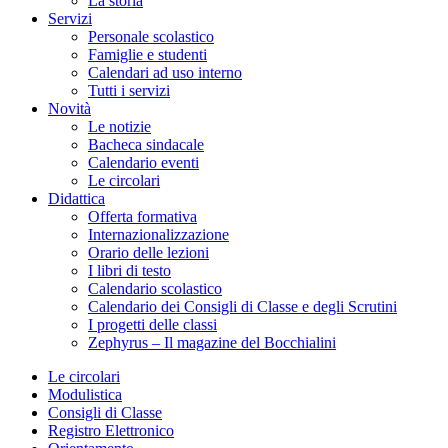
La storia
Servizi
Personale scolastico
Famiglie e studenti
Calendari ad uso interno
Tutti i servizi
Novità
Le notizie
Bacheca sindacale
Calendario eventi
Le circolari
Didattica
Offerta formativa
Internazionalizzazione
Orario delle lezioni
I libri di testo
Calendario scolastico
Calendario dei Consigli di Classe e degli Scrutini
I progetti delle classi
Zephyrus – Il magazine del Bocchialini
Le circolari
Modulistica
Consigli di Classe
Registro Elettronico