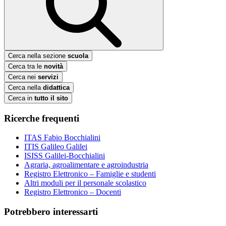
Cerca nella sezione
scuola
Cerca tra le
novità
Cerca nei
servizi
Cerca nella
didattica
Cerca in
tutto il sito
Ricerche frequenti
ITAS Fabio Bocchialini
ITIS Galileo Galilei
ISISS Galilei-Bocchialini
Agraria, agroalimentare e agroindustria
Registro Elettronico – Famiglie e studenti
Altri moduli per il personale scolastico
Registro Elettronico – Docenti
Potrebbero interessarti