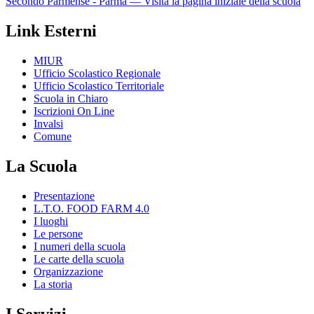
Secondo Parmense - Parma
— Visita la pagina iniziale della scuola
Link Esterni
MIUR
Ufficio Scolastico Regionale
Ufficio Scolastico Territoriale
Scuola in Chiaro
Iscrizioni On Line
Invalsi
Comune
La Scuola
Presentazione
L.T.O. FOOD FARM 4.0
I luoghi
Le persone
I numeri della scuola
Le carte della scuola
Organizzazione
La storia
I Servizi