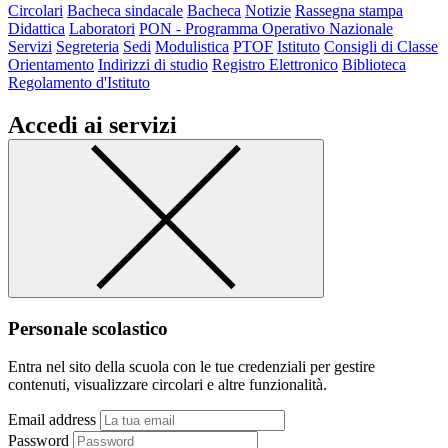
Circolari
Bacheca sindacale
Bacheca
Notizie
Rassegna stampa
Didattica
Laboratori
PON - Programma Operativo Nazionale
Servizi
Segreteria
Sedi
Modulistica
PTOF
Istituto
Consigli di Classe
Orientamento
Indirizzi di studio
Registro Elettronico
Biblioteca
Regolamento d'Istituto
Accedi ai servizi
Personale scolastico
Entra nel sito della scuola con le tue credenziali per gestire
contenuti, visualizzare circolari e altre funzionalità.
Email address
Password