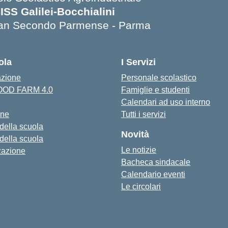
SISS Galilei-Bocchialini
an Secondo Parmense - Parma
Visita la pagina iniziale della scuola
ola
I Servizi
azione
Personale scolastico
FOOD FARM 4.0
Famiglie e studenti
Calendari ad uso interno
one
Tutti i servizi
 della scuola
Novità
 della scuola
Le notizie
zazione
Bacheca sindacale
Calendario eventi
Le circolari