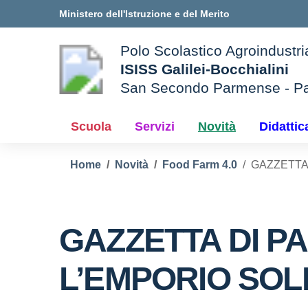
Vai ai contenuti
Vai al menu di navigazione
Vai al footer
Ministero dell'Istruzione e del Merito
Polo Scolastico Agroindustri
ISISS Galilei-Bocchialini
San Secondo Parmense - P
— Visita la pagina iniziale d
e della scuola
Scuola
Servizi
Novità
Didattic
Home
Novità
Food Farm 4.0
GAZZETTA 
GAZZETTA DI P
L’EMPORIO SOL