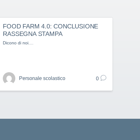
FOOD FARM 4.0: CONCLUSIONE
Otto
RASSEGNA STAMPA
pieni
Dicono di noi....
Food F
oncol
Personale scolastico
0