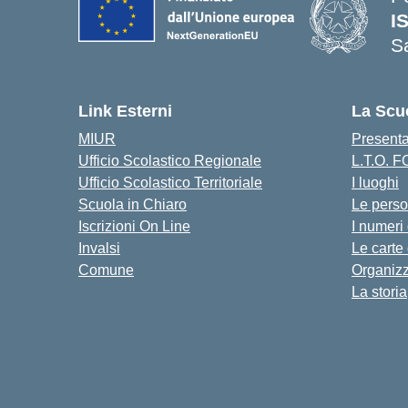
I
S
— 
Link Esterni
La Scu
MIUR
Present
Ufficio Scolastico Regionale
L.T.O. 
Ufficio Scolastico Territoriale
I luoghi
Scuola in Chiaro
Le pers
Iscrizioni On Line
I numeri
Invalsi
Le carte
Comune
Organiz
La storia