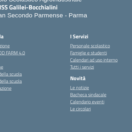
ISS Galilei-Bocchialini
an Secondo Parmense - Parma
Visita la pagina iniziale della scuola
la
I Servizi
zione
Personale scolastico
OOD FARM 4.0
Famiglie e studenti
Calendari ad uso interno
ne
Tutti i servizi
della scuola
Novità
della scuola
Le notizie
azione
Bacheca sindacale
Calendario eventi
Le circolari