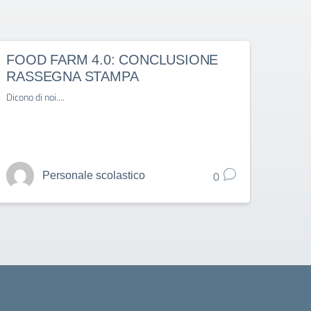
FOOD FARM 4.0: CONCLUSIONE
Otto
RASSEGNA STAMPA
pieni
Dicono di noi....
Food F
del Ma
0
Personale scolastico