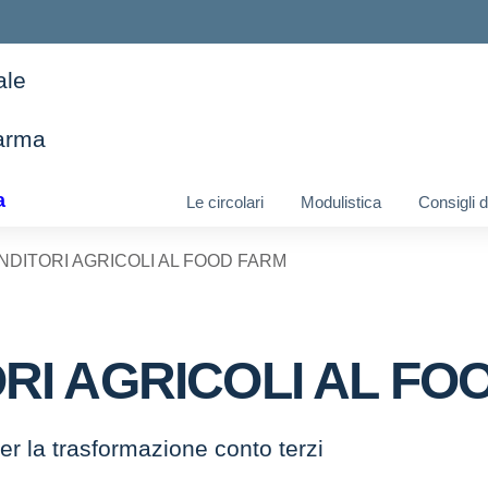
ale
arma
ella scuola
a
Le circolari
Modulistica
Consigli 
NDITORI AGRICOLI AL FOOD FARM
ORI AGRICOLI AL FO
er la trasformazione conto terzi