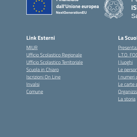
IS
S
— 
Link Esterni
La Scuo
MIUR
Presenta
Ufficio Scolastico Regionale
L.T.O. F
Ufficio Scolastico Territoriale
I luoghi
Scuola in Chiaro
Le perso
Iscrizioni On Line
I numeri 
Invalsi
Le carte 
Comune
Organizz
La storia