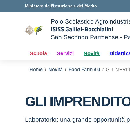
Vai ai contenuti
Vai al menu di navigazione
Vai al footer
Ministero dell'Istruzione e del Merito
Polo Scolastico Agroindustri
ISISS Galilei-Bocchialini
San Secondo Parmense - P
e della scuola
— Visita la pagina iniziale d
Scuola
Servizi
Novità
Didattic
Home
Novità
Food Farm 4.0
GLI IMPRE
GLI IMPRENDIT
Laboratorio: una grande opportunità p