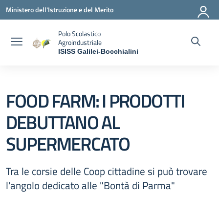
Vai ai contenuti
Vai al menu di navigazione
Vai al footer
Ministero dell'Istruzione e del Merito
Polo Scolastico
Agroindustriale
ISISS Galilei-Bocchialini
— Visita la pagina iniziale della scuola
FOOD FARM: I PRODOTTI
DEBUTTANO AL
SUPERMERCATO
Tra le corsie delle Coop cittadine si può trovare
l'angolo dedicato alle "Bontà di Parma"