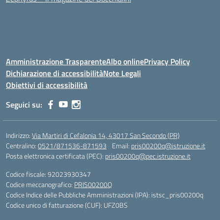
Amministrazione Trasparente
Albo online
Privacy Policy
Dichiarazione di accessibilità
Note Legali
Obiettivi di accessibilità
Seguici su:
Indirizzo:
Via Martiri di Cefalonia 14, 43017 San Secondo (PR)
Centralino:
0521/871536-871593
Email:
pris00200q@istruzione.it
Posta elettronica certificata (PEC):
pris00200q@pec.istruzione.it
Codice fiscale: 92023930347
Codice meccanografico:
PRIS00200Q
Codice Indice delle Pubbliche Amministrazioni (IPA): istsc_pris00200q
Codice unico di fatturazione (CUF): UFZ0BS