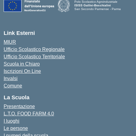
Polo Scolastico Agroindustriale
ISISS Galilei-Bocchialini
San Secondo Parmense - Parma
— Visita la pagina iniziale della scuola
Link Esterni
MIUR
Ufficio Scolastico Regionale
Ufficio Scolastico Territoriale
Scuola in Chiaro
Iscrizioni On Line
Invalsi
Comune
La Scuola
Presentazione
L.T.O. FOOD FARM 4.0
I luoghi
Le persone
I numeri della scuola