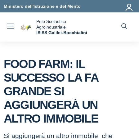
Vai ai contenuti
Vai al menu di navigazione
Vai al footer
Ministero dell'Istruzione e del Merito
Polo Scolastico
Agroindustriale
a
ISISS Galilei-Bocchialini
— Visita la pagina iniziale della scuola
FOOD FARM: IL
SUCCESSO LA FA
GRANDE SI
AGGIUNGERÀ UN
ALTRO IMMOBILE
Si aggiungerà un altro immobile, che