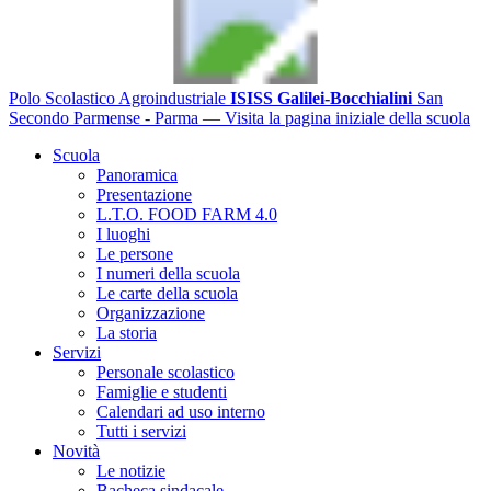
Polo Scolastico Agroindustriale
ISISS Galilei-Bocchialini
San
Secondo Parmense - Parma
— Visita la pagina iniziale della scuola
Scuola
Panoramica
Presentazione
L.T.O. FOOD FARM 4.0
I luoghi
Le persone
I numeri della scuola
Le carte della scuola
Organizzazione
La storia
Servizi
Personale scolastico
Famiglie e studenti
Calendari ad uso interno
Tutti i servizi
Novità
Le notizie
Bacheca sindacale