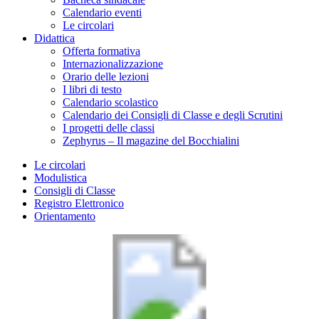
Calendario eventi
Le circolari
Didattica
Offerta formativa
Internazionalizzazione
Orario delle lezioni
I libri di testo
Calendario scolastico
Calendario dei Consigli di Classe e degli Scrutini
I progetti delle classi
Zephyrus – Il magazine del Bocchialini
Le circolari
Modulistica
Consigli di Classe
Registro Elettronico
Orientamento