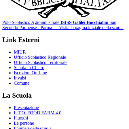
Polo Scolastico Agroindustriale
ISISS Galilei-Bocchialini
San
Secondo Parmense - Parma
— Visita la pagina iniziale della scuola
Link Esterni
MIUR
Ufficio Scolastico Regionale
Ufficio Scolastico Territoriale
Scuola in Chiaro
Iscrizioni On Line
Invalsi
Comune
La Scuola
Presentazione
L.T.O. FOOD FARM 4.0
I luoghi
Le persone
I numeri della scuola