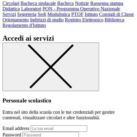
Circolari
Bacheca sindacale
Bacheca
Notizie
Rassegna stampa
Didattica
Laboratori
PON - Programma Operativo Nazionale
Servizi
Segreteria
Sedi
Modulistica
PTOF
Istituto
Consigli di Classe
Orientamento
Indirizzi di studio
Registro Elettronico
Biblioteca
Regolamento d'Istituto
Accedi ai servizi
Personale scolastico
Entra nel sito della scuola con le tue credenziali per gestire
contenuti, visualizzare circolari e altre funzionalità.
Email address
Password