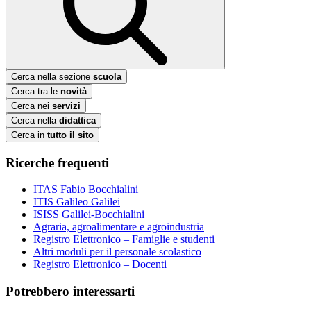
Cerca nella sezione
scuola
Cerca tra le
novità
Cerca nei
servizi
Cerca nella
didattica
Cerca in
tutto il sito
Ricerche frequenti
ITAS Fabio Bocchialini
ITIS Galileo Galilei
ISISS Galilei-Bocchialini
Agraria, agroalimentare e agroindustria
Registro Elettronico – Famiglie e studenti
Altri moduli per il personale scolastico
Registro Elettronico – Docenti
Potrebbero interessarti