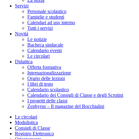
La storia
Servizi
Personale scolastico
Famiglie e studenti
Calendari ad uso interno
Tutti i servizi
Novità
Le notizie
Bacheca sindacale
Calendario eventi
Le circolari
Didattica
Offerta formativa
Internazionalizzazione
Orario delle lezioni
I libri di testo
Calendario scolastico
Calendario dei Consigli di Classe e degli Scrutini
I progetti delle classi
Zephyrus – Il magazine del Bocchialini
Le circolari
Modulistica
Consigli di Classe
Registro Elettronico